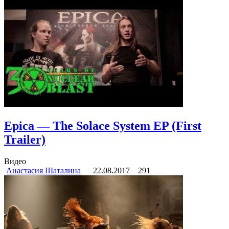
Epica — The Solace System EP (First
Trailer)
Видео
Анастасия Шаталина
22.08.2017
291