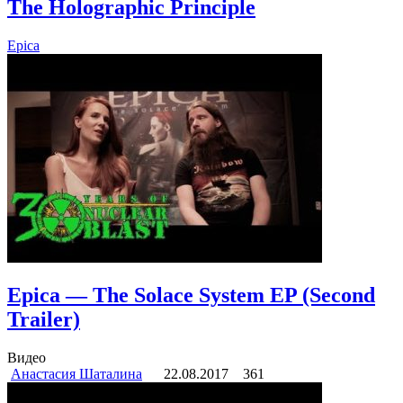
The Holographic Principle
Epica
Epica — The Solace System EP (Second
Trailer)
Видео
Анастасия Шаталина
22.08.2017
361