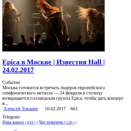
Epica в Москве | Известия Hall |
24.02.2017
Событие
Москва готовится встречать лидеров европейского
симфонического металла — 24 февраля в столицу
возвращается голландская группа Epica, чтобы дать концерт
в...
Алексей Токарев
10.02.2017
663
Telegram
Наш канал
Чат рокеров
(
810+ )
(
120+ )