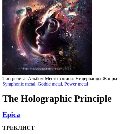
Тип релиза:
Альбом
Место записи:
Нидерланды
Жанры:
Symphonic metal
,
Gothic metal
,
Power metal
The Holographic Principle
Epica
ТРЕКЛИСТ