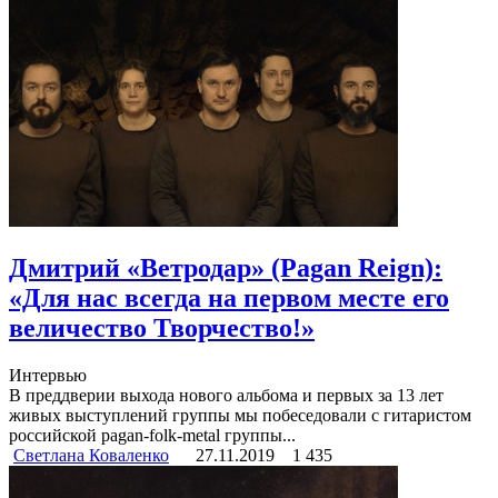
Дмитрий «Ветродар» (Pagan Reign):
«Для нас всегда на первом месте его
величество Творчество!»
Интервью
В преддверии выхода нового альбома и первых за 13 лет
живых выступлений группы мы побеседовали с гитаристом
российской pagan-folk-metal группы...
Светлана Коваленко
27.11.2019
1 435