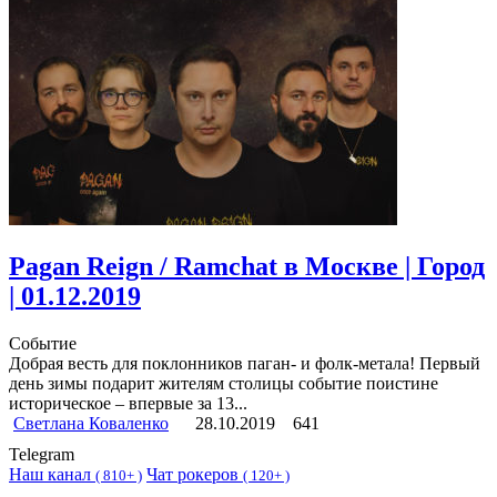
Pagan Reign / Ramchat в Москве | Город
| 01.12.2019
Событие
Добрая весть для поклонников паган- и фолк-метала! Первый
день зимы подарит жителям столицы событие поистине
историческое – впервые за 13...
Светлана Коваленко
28.10.2019
641
Telegram
Наш канал
Чат рокеров
(
810+ )
(
120+ )