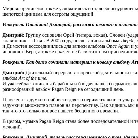
Мировоззрение моё также усложнилось и стало многоуровневы
щепоткой цинизма для остроты ощущений.
Роккульт: Отлично! Дмитрий, расскажи немного о нынешнем 
Дмитрий:
Группу основали Орей (гитара, вокал), Словен (уда
клавишник — Свят. В 2005 году, после записи альбома
Твердь
,
и Димостен воссоединились для записи альбома
Once Again
и у
исполнять Вера, а также в качестве басиста к нам присоединил
Роккульт: Как долго сочиняли материал к новому альбому Art
Дмитрий:
Длительный перерыв в творческой деятельности ска
альбом
Art of the time.
И уже сейчас записаны барабаны и бас для нашего седьмого а
разнообразный альбом Pagan Reign на сегодняшний день.
Плюс есть задумки и наброски для экспериментального ультра 
задумки и множество планов на перспективу. Как видишь, мы вр
так что это только вопрос нашего бесценного времени.
В целом, музыка Pagan Reign стала более последовательной и 
мелодий.
Роккульт: Дмитрий, теперь расскажи немного о том, где пис