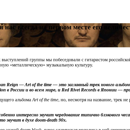
 нас всегда на первом месте его величе
х выступлений группы мы побеседовали с гитаристом российской
енную «металлическую» музыкальную культуру.
Reign — Art of the time — это заглавный трек нового альбома
on в России и во всем мире, и Red Rivet Records в Японии — пр
удущего альбома
Art of the time
, но, несмотря на название, трек н
собенно интересно звучит чередование типично блэкового че
о звучит в духе doom-death 90х.
рее эдакой doom-black, плюс славянская мелодика в ней смешив