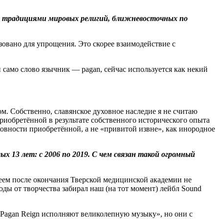
и традициями мировых религий, ближневосточных по
зовано для упрощения. Это скорее взаимодействие с
 и само слово язычник — рagan, сейчас используется как некий
м. Собственно, славянское духовное наследие я не считаю
 приобретённой в результате собственного исторического опыта
уховности приобретённой, а не «привитой извне», как инородное
ых 13 лет: с 2006 по 2019. С чем связан такой огромный
реем после окончания Тверской медицинской академии не
оды от творчества забирал наш (на тот момент) лейбл Sound
«Pagan Reign исполняют великолепную музыку», но они с