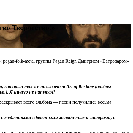
ство Творчество!»
 pagan-folk-metal группы Pagan Reign Дмитрием «Ветродаром»
, который также называется Art of the time (альбом
им.). Я ничего не напутал?
е раскрывает всего альбома — песни получились весьма
са с медленными сдвоенными мелодичными гитарами, с
ается с некоторыми готическими нотками — это хорошо слышно