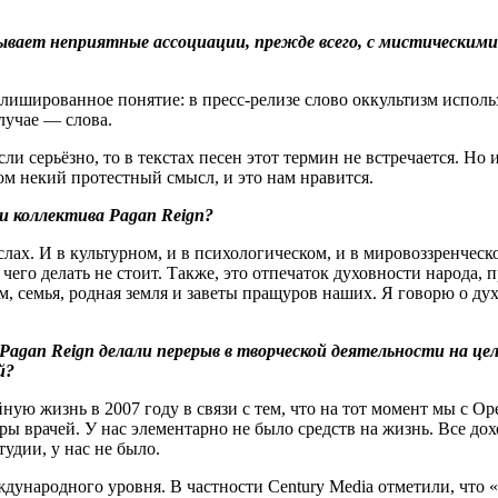
ывает неприятные ассоциации, прежде всего, с мистическим
клишированное понятие: в пресс-релизе слово оккультизм исполь
лучае — слова.
Если серьёзно, то в текстах песен этот термин не встречается. Но
том некий протестный смысл, и это нам нравится.
и коллектива Pagan Reign?
ах. И в культурном, и в психологическом, и в мировоззренческо
и чего делать не стоит. Также, это отпечаток духовности народа,
дом, семья, родная земля и заветы пращуров наших. Я говорю о д
 Pagan Reign делали перерыв в творческой деятельности на цел
й?
ную жизнь в 2007 году в связи с тем, что на тот момент мы с О
ы врачей. У нас элементарно не было средств на жизнь. Все дох
удии, у нас не было.
дународного уровня. В частности Century Media отметили, что 