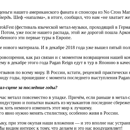
деньги нашего американского фаната и спонсора из No Cross Ma
Твердь
. Шеф «напалма», в итоге, сообщил, что нам «не хватает ж
kFest (фестиваль языческой метал-музыки, проходящий в Германи
 Потом, уже после нашего распада, этой же дорогой пошла Арко
обенного эти первые туры в Европе.
ние нового материала. И в декабре 2018 года уже вышел пятый 
овоззрения, как раз связан и с моментом возвращения нашей к
му в декабре этого года Pagan Reign едут в тур в Японию в качес
ывов по всему миру. В России, кстати, рецензий практически 
 виду годы, прошедшие с момента последнего выступления Pagan 
ал-сцене за последние годы?
час металл повсеместно в упадке. Причём, если раньше в метал
 индустрию и попытки выжать из музыкантов последние сбережен
к хоть немного изменить этот мир к лучшему.
го явно нужно менять стилистику, особенно живя в России.
 при этом окупая наши вложения — и это вполне нас устраивает
ы видим интерес к тому, что делаем и это нас воодушевляет!