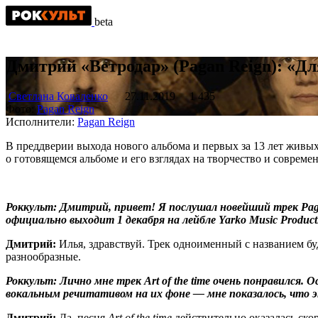
beta
Дмитрий «Ветродар» (Pagan Reign): «Для
Светлана Коваленко
27.11.2019
1 435
Фото:
Pagan Reign
Исполнители:
Pagan Reign
В преддверии выхода нового альбома и первых за 13 лет живы
о готовящемся альбоме и его взглядах на творчество и соврем
Роккульт: Дмитрий, привет! Я послушал новейший трек Pagan 
официально выходит 1 декабря на лейбле Yarko Music Producti
Дмитрий:
Илья, здравствуй. Трек одноименный с названием б
разнообразные.
Роккульт: Лично мне трек
Art of the time
очень понравился. О
вокальным речитативом на их фоне — мне показалось, что эт
Дмитрий:
Да, песня
Art of the time
действительно оказалась ско