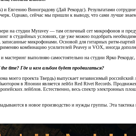
) и Евгению Виноградову (Дай Рекордс). Результатами сотрудни
ерк. Однако, сейчас мы пришли к выводу, что сами лучше знаем
вери на студии Myravey — там отличный сет микрофонов и пред
мпинг в студийных условиях, где уже можно подобрать необходим
 записанные микрофонами. Основой для гитарных ритм-партий п
 я применяю комбинацию усилителей Peavey и VOX, иногда допо
 и мастеринг выполняю самостоятельно на студии Ярко Рекордс,
the time? Где и кем альбом будет продвигаться?
ома моего проекта Твердь) выпускает независимый российский л
ьютором в Японии является лейбл Red Rivet Records. Продвиже
вропейских лейблов. Естественно, весь спектр электронных пл
кладываются в новое производство и нужды группы. Эта тактика 