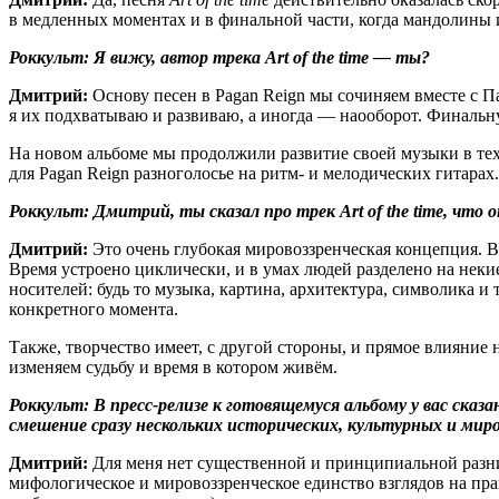
в медленных моментах и в финальной части, когда мандолины
Роккульт: Я вижу, автор трека Art of the time — ты?
Дмитрий:
Основу песен в Pagan Reign мы сочиняем вместе с Па
я их подхватываю и развиваю, а иногда — наооборот. Финальн
На новом альбоме мы продолжили развитие своей музыки в техн
для Pagan Reign разноголосье на ритм- и мелодических гитарах.
Роккульт: Дмитрий, ты сказал про трек Art of the time, что
Дмитрий:
Это очень глубокая мировоззренческая концепция. Вк
Время устроено циклически, и в умах людей разделено на нек
носителей: будь то музыка, картина, архитектура, символика и
конкретного момента.
Также, творчество имеет, с другой стороны, и прямое влияние
изменяем судьбу и время в котором живём.
Роккульт: В пресс-релизе к готовящемуся альбому у вас ск
смешение сразу нескольких исторических, культурных и мир
Дмитрий:
Для меня нет существенной и принципиальной разниц
мифологическое и мировоззренческое единство взглядов на прав