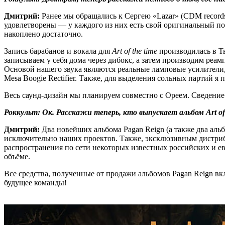
Дмитрий:
Ранее мы обращались к Сергею «Lazar» (CDM records
удовлетворены — у каждого из них есть свой оригинальный поч
накоплено достаточно.
Запись барабанов и вокала для
Art of the time
производилась в Т
записываем у себя дома через дибокс, а затем производим реа
Основой нашего звука являются реальные ламповые усилители,
Mesa Boogie Rectifier. Также, для выделения сольных партий
Весь саунд-дизайн мы планируем совместно с Ореем. Сведение
Роккульт: Ок. Расскажи теперь, кто выпускает альбом Art of 
Дмитрий:
Два новейших альбома Pagan Reign (а также два альб
исключительно наших проектов. Также, эксклюзивным дистриб
распространения по сети некоторых известных российских и е
объёме.
Все средства, полученные от продажи альбомов Pagan Reign в
будущее команды!