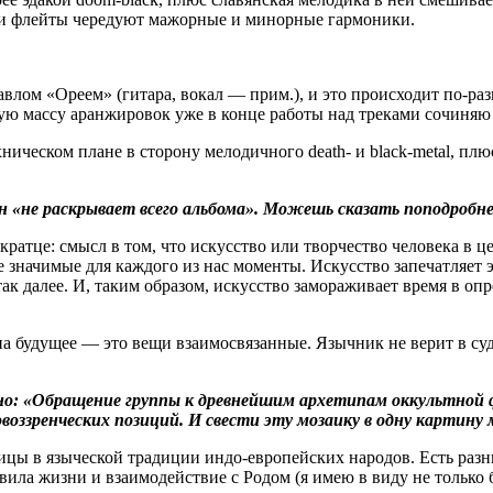
 и флейты чередуют мажорные и минорные гармоники.
влом «Ореем» (гитара, вокал — прим.), и это происходит по-раз
ую массу аранжировок уже в конце работы над треками сочиняю 
ическом плане в сторону мелодичного death- и black-metal, плю
 он «не раскрывает всего альбома». Можешь сказать поподробн
ратце: смысл в том, что искусство или творчество человека в це
ие значимые для каждого из нас моменты. Искусство запечатляе
 так далее. И, таким образом, искусство замораживает время в о
 на будущее — это вещи взаимосвязанные. Язычник не верит в с
азано: «Обращение группы к древнейшим архетипам оккультной
овоззренческих позиций. И свести эту мозаику в одну картин
ы в языческой традиции индо-европейских народов. Есть разны
ила жизни и взаимодействие с Родом (я имею в виду не только бо