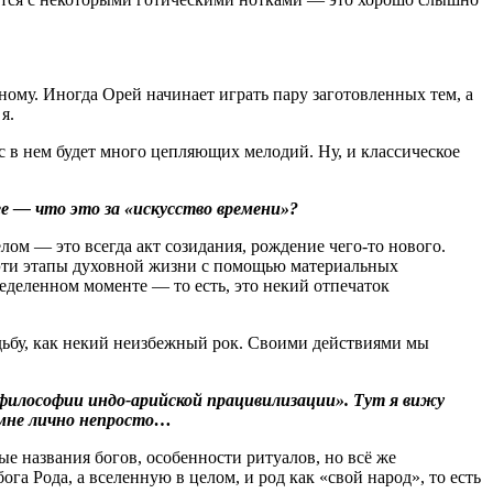
ному. Иногда Орей начинает играть пару заготовленных тем, а
я.
с в нем будет много цепляющих мелодий. Ну, и классическое
ее — что это за «искусство времени»?
лом — это всегда акт созидания, рождение чего-то нового.
т эти этапы духовной жизни с помощью материальных
пределенном моменте — то есть, это некий отпечаток
удьбу, как некий неизбежный рок. Своими действиями мы
 философии индо-арийской працивилизации». Тут я вижу
у мне лично непросто…
е названия богов, особенности ритуалов, но всё же
га Рода, а вселенную в целом, и род как «свой народ», то есть