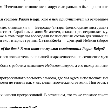
м. Изменилось отношение к миру: если раньше я был просто опт
составе Pagan Reign: кто в нем присутствует из основателе
рные, клавиши) и я — Ветродар (гитара, фольклорные инструмен
 место за барабанами занял Димостен, а также присоединилась м
же в этом году мы воссоздали полноценный состав для живых в
ся экс-гитарист группы
СатанаКозёл
— Дмитрий Нейман (Ворон
 of the time? В чем новизна музыки сегодняшних Pagan Reign?
зался положительно на нашей «заряженности» на сочинение муз
льбома с рабочим названием
Небесная твердь
, а его выход запла
прогрессивного восьмого альбома, где мы будем использовать но
емя не теряли зря, у нас целая творческая стратегия. При этом
технически прогрессивной. В остальном, это то же сложное соче
али, сводили альбом?