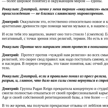
— более широкое понятие) и окружающим миром — едины.
Роккульт: Дмитрий, лично у меня термин «оккультизм» выз
происхождению — не близких славянскому мировоззрению.
Дмитрий:
Оккультизм это, естественно относительно новое и 
архетипами древности при помощи магии музыки и, в нашем с
И если тебя это зацепило, значит оно того стоило !
(смеется)
. 
негативный, с точки зрения этих религий, термин. Но есть в э
Роккульт: Против чего направлен этот протест в понимани
Дмитрий:
Протест против «чуждой нам религии» во всех смысл
религией, это скорее свод правил: как надо поступать самому, 
и наследия. В первую очередь, это такие понятия, как: отчий 
тело.
Роккульт: Дмитрий, если я правильно понял из пресс-релиза,
разрыв, и, главное, что дало вам силы снова вернуться в стро
Дмитрий:
Группа Pagan Reign прекратила концертную и студий
смогли полностью отказаться от своей профессиональной карьер
Age и своей собственной репетиционной базы, а тем более — ст
В то же время, мы получали прекрасные отзывы от лейблов меж