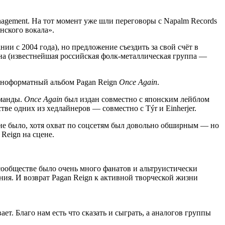
nagement. На тот момент уже шли переговоры с Napalm Records
енского вокала».
и с 2004 года), но предложение съездить за свой счёт в
на (известнейшая российская фолк-металлическая группа —
полноформатный альбом Pagan Reign
Once Again
.
оманды.
Once Again
был издан совместно с японским лейблом
тве одних из хедлайнеров — совместно с Týr и Einherjer.
не было, хотя охват по соцсетям был довольно обширным — но
Reign на сцене.
-сообществе было очень много фанатов и альтруистически
ия. И возврат Pagan Reign к активной творческой жизни
. Благо нам есть что сказать и сыграть, а аналогов группы