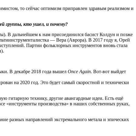
имистом, то сейчас оптимизм приправлен здравым реализмом и
й группы, кто ушел, и почему?
ты). В дальнейшем к нам присоединился басист Колдун и позже
ультиинструменталистка — Вера (Аврора). В 2017 году я, Орей
ыступлений. Партии фольклорных инструментов вновь стала
).
ыки. В декабре 2018 года вышел
Once Again
. Вот-вот выйдет
нирован на 2020 год. Это будет самый скоростной и технически
вую гитарную технику, другие авангардные идеи. Есть ещё
, все «инструменты производства» в наших собственных руках,
тание разных направлений экстремального метала и эпических