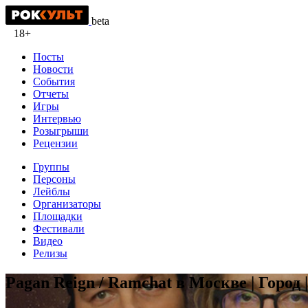
beta
18+
Посты
Новости
События
Отчеты
Игры
Интервью
Розыгрыши
Рецензии
Группы
Персоны
Лейблы
Организаторы
Площадки
Фестивали
Видео
Релизы
Pagan Reign / Ramchat в Москве | Город |