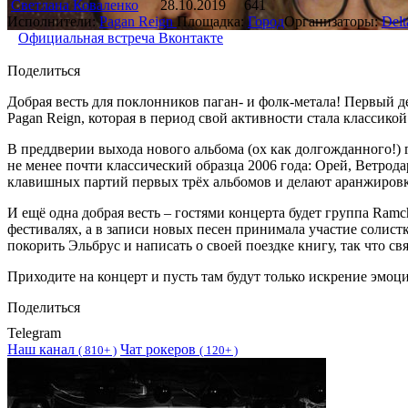
Светлана Коваленко
28.10.2019
641
Исполнители:
Pagan Reign
Площадка:
Город
Организаторы:
Delt
Официальная встреча Вконтакте
Поделиться
Добрая весть для поклонников паган- и фолк-метала! Первый 
Pagan Reign, которая в период свой активности стала классикой 
В преддверии выхода нового альбома (ох как долгожданного!) 
не менее почти классический образца 2006 года: Орей, Ветро
клавишных партий первых трёх альбомов и делают аранжировк
И ещё одна добрая весть – гостями концерта будет группа Ram
фестивалях, а в записи новых песен принимала участие солист
покорить Эльбрус и написать о своей поездке книгу, так что св
Приходите на концерт и пусть там будут только искрение эмоци
Поделиться
Telegram
Наш канал
Чат рокеров
(
810+ )
(
120+ )