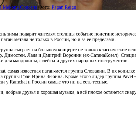
a Mekong Concerts
Фото:
Pagan Reign
день зимы подарит жителям столицы событие поистине историчес
паган-метала не только в России, но и за ее пределами.
группа сыграет на большом концерте не только классические ве
дар, Димостен, Лада и Дмитрий Воронин (ex-СатанаКозел). Спец
и для мандолины, флейты и других народных инструментов.
chat, самая известная паган-метал группа Словакии. В их копилк
ка группы Грай Ирина Зыбина. Кроме этого лидер группы Pavel 
язи у Ramchat и России самые что ни на есть тесные.
и, добрые друзья и хорошая музыка, а всё плохое останется сна