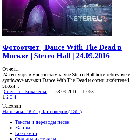
Фотоотчет | Dance With The Dead в
Москве | Stereo Hall | 24.09.2016
Отчеты
24 сентября в московском клубе Stereo Hall боги retrowave и
synthwave музыки Dance With The Dead и сотни любителей
эпохи...
Светлана Коваленко
28.09.2016
1 068
1
2
3
4
Telegram
Наш канал
Чат рокеров
(
810+ )
(
120+ )
Тексты и переводы песен
Жанры
Компании
Фильмы и сериалы