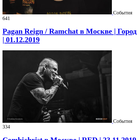
События
641
Pagan Reign / Ramchat в Москве | Город
| 01.12.2019
События
334