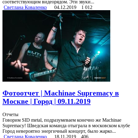
соответствующим видеорядом. Эти звуки...
Светлана Коваленко
04.12.2019
1 012
Фотоотчет | Machinae Supremacy в
Москве | Город | 09.11.2019
Отчеты
Говорим SID metal, подразумеваем конечно же Machinae
Supremacy! Шведская команда отыграла в московском клубе
Город невероятно энергичный концерт, было жарко...
Светлана Коваленко
18.11.2019
406