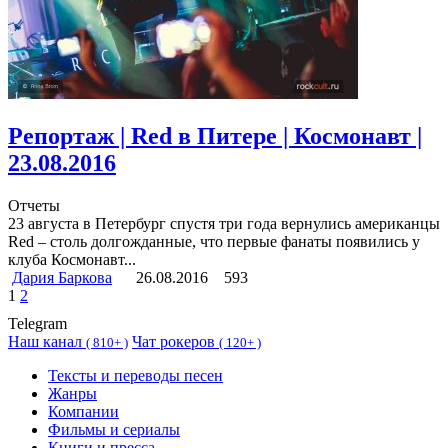
Репортаж | Red в Питере | Космонавт |
23.08.2016
Отчеты
23 августа в Петербург спустя три года вернулись американцы
Red – столь долгожданные, что первые фанаты появились у
клуба Космонавт...
Дария Баркова
26.08.2016
593
1
2
Telegram
Наш канал
Чат рокеров
(
810+ )
(
120+ )
Тексты и переводы песен
Жанры
Компании
Фильмы и сериалы
Книги и пресса