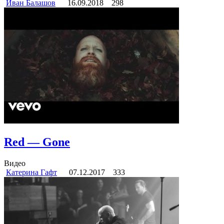
Иван Балашов
16.09.2018
298
Red — Gone
Видео
Катерина Гафт
07.12.2017
333