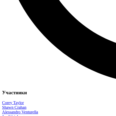
Участники
Corey Taylor
Shawn Crahan
Alessandro Venturella