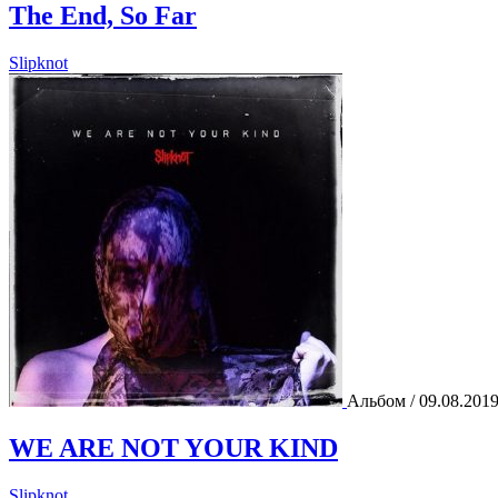
The End, So Far
Slipknot
Альбом / 09.08.201
WE ARE NOT YOUR KIND
Slipknot