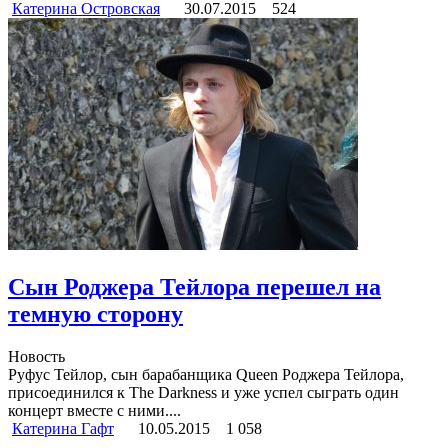
Катерина Островская
30.07.2015
524
Cын Роджера Тейлора перешел на
темную сторону
Новость
Руфус Тейлор, сын барабанщика Queen Роджера Тейлора,
присоединился к The Darkness и уже успел сыграть один
концерт вместе с ними....
Катерина Гафт
10.05.2015
1 058