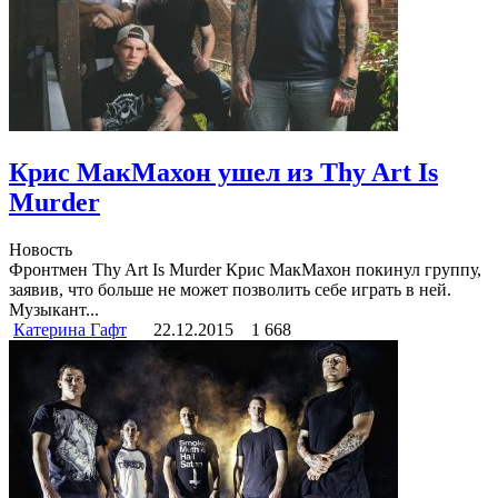
Крис МакМахон ушел из Thy Art Is
Murder
Новость
Фронтмен Thy Art Is Murder Крис МакМахон покинул группу,
заявив, что больше не может позволить себе играть в ней.
Музыкант...
Катерина Гафт
22.12.2015
1 668