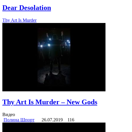
Dear Desolation
Thy Art Is Murder
Thy Art Is Murder – New Gods
Видео
Полина Шпорт
26.07.2019
116