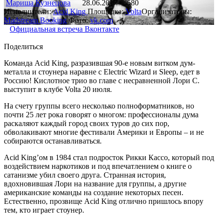
Мариша Кузнецова
28.06.2017
580
Исполнители:
Acid King
Площадка:
Volta
Организаторы:
Madstream Booking
Фото:
vk.com
Официальная встреча Вконтакте
Поделиться
Команда Acid King, разразившая 90-е новым витком дум-
металла и стоунера наравне с Electric Wizard и Sleep, едет в
Россию! Кислотное трио во главе с несравненной Лори С.
выступит в клубе Volta 20 июля.
На счету группы всего несколько полноформатников, но
почти 25 лет рока говорят о многом: профессионалы дума
раскаляют каждый город своих туров до сих пор,
обволакивают многие фестивали Америки и Европы – и не
собираются останавливаться.
Acid King’ом в 1984 стал подросток Рикки Кассо, который под
воздействием наркотиков и под впечатлением о книге о
сатанизме убил своего друга. Странная история,
вдохновившая Лори на название для группы, а другие
американские команды на создание некоторых песен.
Естественно, прозвище Acid King отлично пришлось впору
тем, кто играет стоунер.