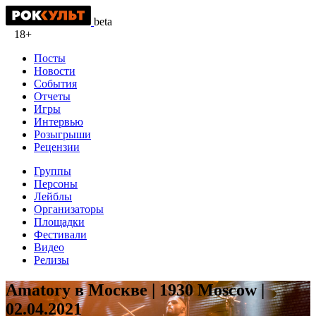
beta
18+
Посты
Новости
События
Отчеты
Игры
Интервью
Розыгрыши
Рецензии
Группы
Персоны
Лейблы
Организаторы
Площадки
Фестивали
Видео
Релизы
Amatory в Москве | 1930 Moscow |
02.04.2021