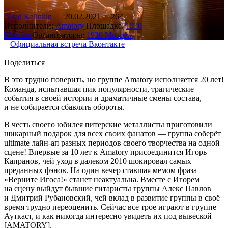
Vlad Kalinkin
20.02.2021
264
Исполнители:
Amatory
Площадка:
1930
Moscow
Организаторы:
1930 Moscow
Официальная встреча Вконтакте
Поделиться
В это трудно поверить, но группе Amatory исполняется 20 лет!
Команда, испытавшая пик популярности, трагические
события в своей истории и драматичные смены состава,
и не собирается сбавлять обороты.
В честь своего юбилея питерские металлисты приготовили
шикарный подарок для всех своих фанатов — группа соберёт
ultimate лайн-ап разных периодов своего творчества на одной
сцене! Впервые за 10 лет к Amatory присоединится Игорь
Капранов, чей уход в далеком 2010 шокировал самых
преданных фэнов. На один вечер ставшая мемом фраза
«Верните Игоса!» станет неактуальна. Вместе с Игорем
на сцену выйдут бывшие гитаристы группы Алекс Павлов
и Дмитрий Рубановский, чей вклад в развитие группы в своё
время трудно переоценить. Сейчас все трое играют в группе
Ауткаст, и как никогда интересно увидеть их под вывеской
[AMATORY].