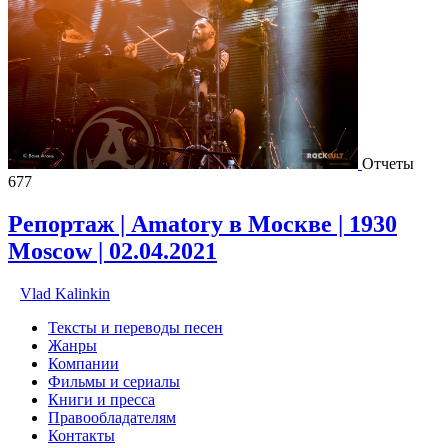
Отчеты
677
Репортаж | Amatory в Москве | 1930
Moscow | 02.04.2021
Vlad Kalinkin
Тексты и переводы песен
Жанры
Компании
Фильмы и сериалы
Книги и пресса
Правообладателям
Контакты