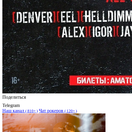
Поделиться
Telegram
Наш канал
Чат рокеров
(
810+ )
(
120+ )