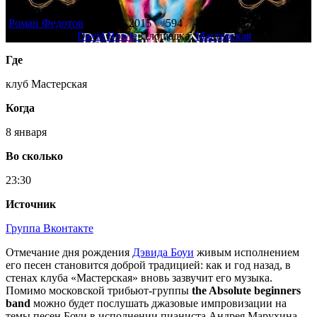
Роман Федотов
07.01.2015
594
Исполнители:
David Bowie
Площадка:
Мастерская
Где
клуб Мастерская
Когда
8 января
Во сколько
23:30
Источник
Группа Вконтакте
Отмечание дня рождения
Дэвида Боуи
живым исполнением
его песен становится доброй традицией: как и год назад, в
стенах клуба «Мастерская» вновь зазвучит его музыка.
Помимо московской трибьют-группы
the Absolute beginners
band
можно будет послушать джазовые импровизации на
темы песен Боуи в исполнении пианиста Андрея Марухина,