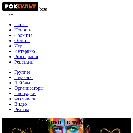
beta
18+
Посты
Новости
События
Отчеты
Игры
Интервью
Розыгрыши
Рецензии
Группы
Персоны
Лейблы
Организаторы
Площадки
Фестивали
Видео
Релизы
Ночь Дэвида Боуи | клуб Мастерская |
08.01.2015