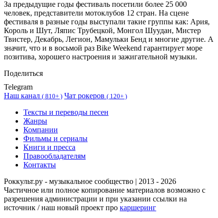
За предыдущие годы фестиваль посетили более 25 000
человек, представители мотоклубов 12 стран. На сцене
фестиваля в разные годы выступали такие группы как:
Ария
,
Король и Шут
,
Ляпис Трубецкой
,
Монгол Шуудан
, Мистер
Твистер, Декабрь, Легион, Мамульки Бенд и многие другие. А
значит, что и в восьмой раз Bike Weekend гарантирует море
позитива, хорошего настроения и зажигательной музыки.
Поделиться
Telegram
Наш канал
Чат рокеров
(
810+ )
(
120+ )
Тексты и переводы песен
Жанры
Компании
Фильмы и сериалы
Книги и пресса
Правообладателям
Контакты
Роккульт.ру - музыкальное сообщество | 2013 - 2026
Частичное или полное копирование материалов возможно с
разрешения администрации и при указании ссылки на
источник / наш новый проект про
каршеринг