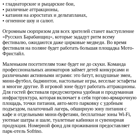
• гладиаторские и рыцарские бои,
• различные аттракционы,
• катания на аэростатах и дельтапланах,
• огненное шоу и салют.
Огромным сюрпризом для всех зрителей станет выступление
«Русских Барабанщиц», которые зададут ритм всему
фестивалю, ожидаются даже цирковые медведи. Во время
фестиваля на поляне будет работать большая площадка Мото-
Фристайл.
Маленьким посетителям тоже будет не до скуки. Команда
профессиональных аниматоров займет детей конкурсами и
различными активными играми: это батут, воздушные змеи,
мини-футбол, бадминтон, настольные игры, веселые эстафеты
и многие другие. В игровой зоне будут работать аттракционы.
Для гостей фестиваля предусмотрена удобная и продуманная
инфраструктура, которая включает в себя торгово-ярмарочную
площадь, точки питания, авто-мото парковку с удобным
подъездом, палаточный лагерь, обширную зону питания с
кафе и отдельными мини-буфетами, бесплатные зоны Wi-Fi,
уютные шатры и шале, туалетные кабинки и сувенирная
продукция. Номерной фонд для проживания предоставляет
парк-отель Sofrino.