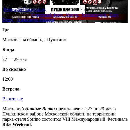
Редакция Роккульт.ру
17.05.2016
753
Исполнители:
Северный флот
,
Рондо
,
Крематорий
,
Easy
Dizzy
,
Александр Иванов
Где
Московская область, г.Пушкино
Когда
27 — 29 мая
Во сколько
12:00
Встреча
Вконтакте
Мото-клуб
Ночные Волки
представляет: c 27 по 29 мая в
Пушкинском районе Московской области на территории
парка-отеля Sofrino состоится VIII Международный Фестиваль
Bike Weekend
.