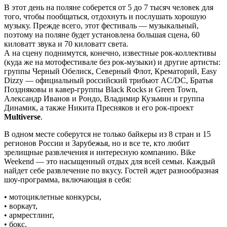
В этот день на поляне соберется от 5 до 7 тысяч человек для
того, чтобы пообщаться, отдохнуть и послушать хорошую
музыку. Прежде всего, этот фестиваль — музыкальный,
поэтому на поляне будет установлена большая сцена, 60
киловатт звука и 70 киловатт света.
А на сцену поднимутся, конечно, известные рок-коллективы
(куда же на мотофестивале без рок-музыки) и другие артисты:
группы
Черный Обелиск
,
Северный Флот
,
Крематорий
,
Easy
Dizzy
— официальный российский трибьют
AC/DC
, Братья
Поздняковы и кавер-группы Black Rocks и Green Town,
Александр Иванов
и
Рондо
, Владимир Кузьмин и группа
Динамик, а также Никита Пресняков и его рок-проект
Multiverse
.
В одном месте соберутся не только байкеры из 8 стран и 15
регионов России и Зарубежья, но и все те, кто любит
зрелищные развлечения и интересную компанию. Bike
Weekend — это насыщенный отдых для всей семьи. Каждый
найдет себе развлечение по вкусу. Гостей ждет разнообразная
шоу-программа, включающая в себя:
• мотоциклетные конкурсы,
• воркаут,
• армрестлинг,
• бокс,