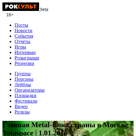
beta
18+
Посты
Новости
События
Отчеты
Игры
Интервью
Розыгрыши
Рецензии
Группы
Персоны
Лейблы
Организаторы
Площадки
Фестивали
Видео
Релизы
Главная Metal-Ёлка страны в Москве |
Yotaspace | 1.01.2016