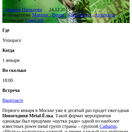
Эльвира Пашкеева
24.12.2015
684
Исполнители:
Маврин
,
Desert
,
Arida Vortex
,
Amalgama
Площадка:
ГлавClub
Где
Yotaspace
Когда
1 января
Во сколько
18:00
Встреча
Вконтакте
Первого января в Москве уже в десятый раз продет ежегодная
Новогодняя Metal-Ёлка
. Такой формат мероприятия
однажды был придуман «шутки ради» одной из наиболее
известных power metal групп страны – группой
Catharsis
.
«Шутка» получилась удачной, и теперь каждый год любители