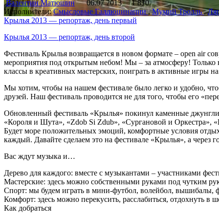
Валентин Матюшин
06.07.2013
1 810
Исполнители:
Смысловые Галлюцинации
,
Мумий Тролль
,
Ля
Крылья 2013 — репортаж, день первый
Крылья 2013 — репортаж, день второй
Фестиваль Крылья возвращается в новом формате – open air со
мероприятия под открытым небом! Мы – за атмосферу! Только н
классы в креативных мастерских, поиграть в активные игры на
Мы хотим, чтобы на нашем фестивале было легко и удобно, что
друзей. Наш фестиваль проводится не для того, чтобы его «пере
Обновленный фестиваль «Крылья» покинул каменные джунгли М
«Короля и Шута», «Zdob Si Zdub», «Сургановой и Оркестра», 
Будет море положительных эмоций, комфортные условия отдыха
каждый. Давайте сделаем это на фестивале «Крылья», а через 
Вас ждут музыка и…
Дерево для каждого: вместе с музыкантами – участниками фест
Мастерские: здесь можно собственными руками под чутким рук
Спорт: мы будем играть в мини-футбол, волейбол, вышибалы, ф
Комфорт: здесь можно перекусить, расслабиться, отдохнуть в ш
Как добраться