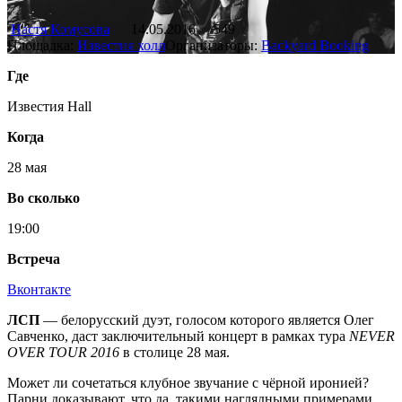
Настя Комусова
14.05.2016
549
Площадка:
Известия холл
Организаторы:
Backyard Booking
Где
Известия Hall
Когда
28 мая
Во сколько
19:00
Встреча
Вконтакте
ЛСП
— белорусский дуэт, голосом которого является Олег
Савченко, даст заключительный концерт в рамках тура
NEVER
OVER TOUR 2016
в столице 28 мая.
Может ли сочетаться клубное звучание с чёрной иронией?
Парни доказывают, что да, такими наглядными примерами,