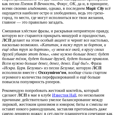
как песни
Плевок В Вечность, Фокус, ОК
, да и, в принципе,
всеми своими альбомами, однако, в последнем
Magic City
всё
ощущается наиболее остро и злободневно, ведь это грехо-
город, то место, где могут исполниться все твои желания,
главное — это правильно загадать.
Смешивая хлёсткие фразы, и раскрывая неприятную правду,
которую все стараются прикрыть мишурой и праздностью,
ЛСП
делают на этом особый акцент и чернят все настолько,
насколько возможно.
«Капитан, я вижу труп за бортом, и
ещё один труп за бортом», «у меня все окей, в кругу своих
друзей убиваю этот день»
,
«мне нужно больше денег: будет
больше тёлок, будет больше друзей, будет больше приколов.
Всем нужно больше денег, денег, денег. Ещё бы!»
. Фраза
«Искра. Буря. Безумие»
из песни
Безумие
, которую
ЛСП
исполнили вместе с
Oxxxymiron’ом
, вообще стала стартом
огромного количества перефразирований и ещё больше
повысила популярность рэперов.
Рекомендую попробовать жестокий коктейль, который
сделают
ЛСП
в мае в клубе
Известия Hall
, по нескольким
причинам: действительно умелое балансирование между
лирикой, жестоким цинизмом и юмором; биты и сэмплы не
оставят никого равнодушным, заставляя притопывать даже
самую ленивую ножку; в сет-листе планируется сочетание как