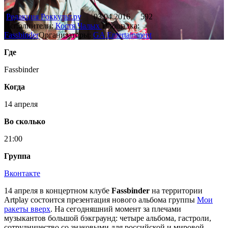
Редакция Роккульт.ру
03.04.2016
592
Исполнители:
Костя Чалых
Площадка:
Fassbinder
Организаторы:
GA Entertainment
Где
Fassbinder
Когда
14 апреля
Во сколько
21:00
Группа
Вконтакте
14 апреля в концертном клубе
Fassbinder
на территории
Artplay состоится презентация нового альбома группы
Мои
ракеты вверх
. На сегодняшний момент за плечами
музыкантов большой бэкграунд: четыре альбома, гастроли,
сотрудничество со знаковыми для российской и мировой