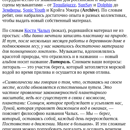
сцены музыкантами – от
Tequilajazzz
,
SunSay
и
Dolphin
до
Земфиры
,
Sonic Youth
и Крэйга Уокера (
Archive
). По словам
ребят, они набрались достаточно опыта в разных коллективах,
чтобы выдать новый собственный материал.
По словам
Кости Чалых
(вокал), родившийся материал не из
простых:
«Мы давно мечтали записать пластинку на природе.
И тут, после нескольких месяцев работы в деревянном доме в
подмосковном лесу, у нас накопилось достаточно материала
для полноценного лонгплея»
. Музыканты, вдохновлялись
красотой природы, что отразилось и в названии — новый
альбом носит название
Литораль
. Снимаем ваши вопросы:
литораль — это участок берега, который затопляется морской
водой во время прилива и осушается во время отлива.
«Символически мы говорим о том, что, оставаясь на своем
месте, всегда обновляется естественным путем. Это
частное проявление закономерностей планетарного
масштаба, ведь все существует в связи с космосом,
планетами: Солнцем, которое пробуждает и усыпляет нас,
Луной, которая управляет движением вод в океанах,
—
поясняет философию названия Чалых. —
Мы — берег,
который, оставаясь собой, каждый день перерождается.
Постоянство в движении. Малое в большом».
И эти сложные
описания можно попробовать разгадать и осознать вечером