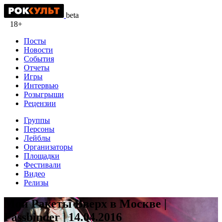
beta
18+
Посты
Новости
События
Отчеты
Игры
Интервью
Розыгрыши
Рецензии
Группы
Персоны
Лейблы
Организаторы
Площадки
Фестивали
Видео
Релизы
Мои Ракеты Вверх в Москве |
Fassbinder | 14.04.2016