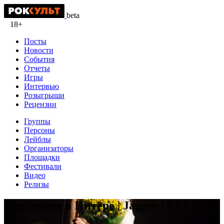
beta
18+
Посты
Новости
События
Отчеты
Игры
Интервью
Розыгрыши
Рецензии
Группы
Персоны
Лейблы
Организаторы
Площадки
Фестивали
Видео
Релизы
Мураками в Питере | Jagger | 9.03.2016