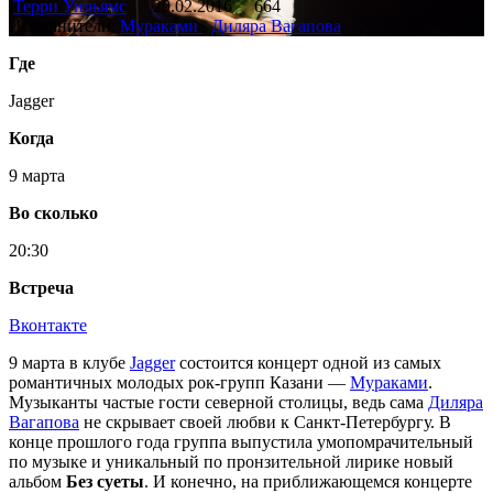
Терри Уильямс
29.02.2016
664
Исполнители:
Мураками
,
Диляра Вагапова
Где
Jagger
Когда
9 марта
Во сколько
20:30
Встреча
Вконтакте
9 марта в клубе
Jagger
состоится концерт одной из самых
романтичных молодых рок-групп Казани —
Мураками
.
Музыканты частые гости северной столицы, ведь сама
Диляра
Вагапова
не скрывает своей любви к Санкт-Петербургу. В
конце прошлого года группа выпустила умопомрачительный
по музыке и уникальный по пронзительной лирике новый
альбом
Без суеты
. И конечно, на приближающемся концерте