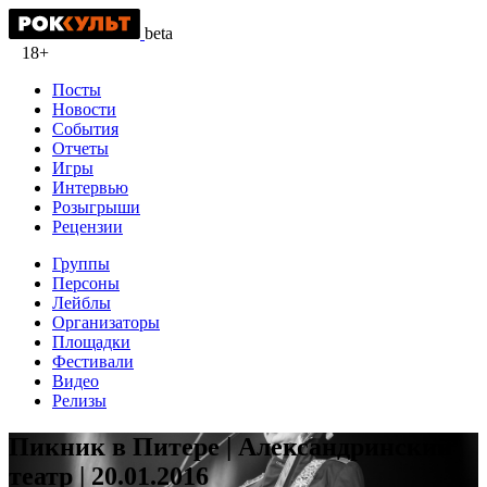
beta
18+
Посты
Новости
События
Отчеты
Игры
Интервью
Розыгрыши
Рецензии
Группы
Персоны
Лейблы
Организаторы
Площадки
Фестивали
Видео
Релизы
Пикник в Питере | Александринский
театр | 20.01.2016