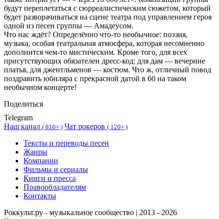
будут переплетаться с сюрреалистическим сюжетом, который
будет разворачиваться на сцене театра под управлением героя
одной из песен группы — Амадеусом.
Что нас ждёт? Определённо что-то необычное: поэзия,
музыка, особая театральная атмосфера, которая несомненно
дополнится чем-то мистическим. Кроме того, для всех
присутствующих обязателен дресс-код: для дам — вечерние
платья, для джентльменов — костюм. Что ж, отличный повод
поздравить юбиляра с прекрасной датой в 60 на таком
необычном концерте!
Поделиться
Telegram
Наш канал
Чат рокеров
(
810+ )
(
120+ )
Тексты и переводы песен
Жанры
Компании
Фильмы и сериалы
Книги и пресса
Правообладателям
Контакты
Роккульт.ру - музыкальное сообщество | 2013 - 2026