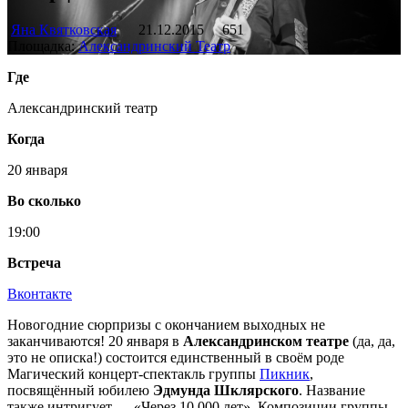
Яна Квятковская
21.12.2015
651
Площадка:
Александринский Театр
Где
Александринский театр
Когда
20 января
Во сколько
19:00
Встреча
Вконтакте
Новогодние сюрпризы с окончанием выходных не
заканчиваются! 20 января в
Александринском театре
(да, да,
это не описка!) состоится единственный в своём роде
Магический концерт-спектакль группы
Пикник
,
посвящённый юбилею
Эдмунда Шклярского
. Название
также интригует — «Через 10 000 лет». Композиции группы