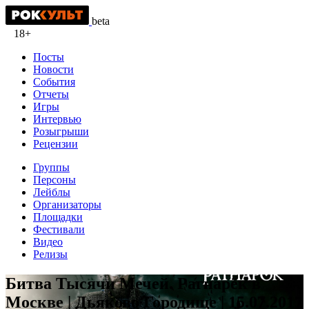
beta
18+
Посты
Новости
События
Отчеты
Игры
Интервью
Розыгрыши
Рецензии
Группы
Персоны
Лейблы
Организаторы
Площадки
Фестивали
Видео
Релизы
Битва Тысячи Мечей. Рагнарёк в
Москве | Дьяково Городище | 15.07.2017