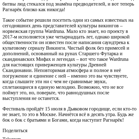
битвы люд стекался под знамёна предводителей, и вот теперь
Рагнарёк близко как никогда!
Такое событие решили посетить одни из самых известных на
сегодняшних день представителей культуры викингов –
норвежская группа Wardruna. Мало кто знает, но проекту в
2017-м исполняется уже четырнадцать лет, однако широкой
общественности он известен после написания саундтрека к
культовому сериалу Викинги. Чистый фолк без примесей и
дополнений, основанный на рунах Старшего Футарка и
скандинавских Мифах и легендах – вот что такое Wardruna
для настоящих приверженцев культуры Древней
Скандинавии. Неповторимая атмосфера и полное в неё
погружение и единение с ней – именно это вы чувствуете,
когда слышите эти ни с чем не сравнимые звуки,
сплетающиеся в единую мелодию. Возможно, что не все
поймут это, но, поверьте, что равнодушных после
выступления не останется.
Фестиваль пройдёт 15 июля в Дьяковом городище, если кто-то
не знает, то это в Москве. Начнётся всё в десять утра. Будь же
бок о бок с братьями и Богами, когда наступит Рагнарёк!
Поделиться