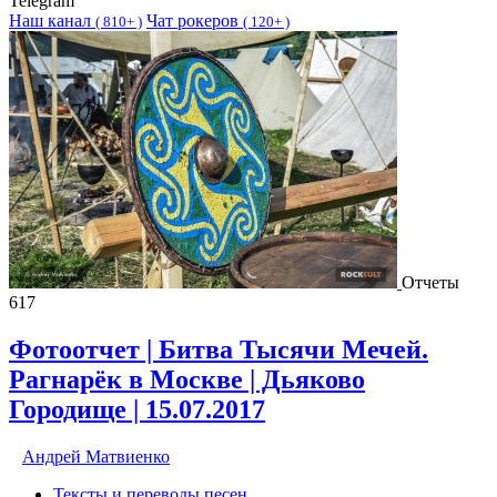
Telegram
Наш канал
Чат рокеров
(
810+ )
(
120+ )
Отчеты
617
Фотоотчет | Битва Тысячи Мечей.
Рагнарёк в Москве | Дьяково
Городище | 15.07.2017
Андрей Матвиенко
Тексты и переводы песен