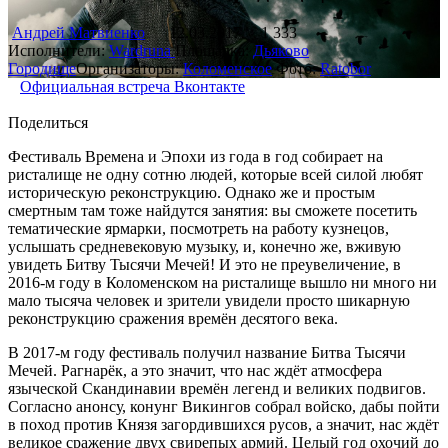
Андрей Матвиенко
12.03.2017
1 333
Исполнители:
Wardruna
Площадка:
Дьяково
Городище
Организаторы:
Коломенское
Фото:
Ratobor
Официальная встреча Вконтакте
Поделиться
Фестиваль Времена и Эпохи из года в год собирает на
ристалище не одну сотню людей, которые всей силой любят
историческую реконструкцию. Однако же и простым
смертным там тоже найдутся занятия: вы сможете посетить
тематические ярмарки, посмотреть на работу кузнецов,
услышать средневековую музыку, и, конечно же, вживую
увидеть Битву Тысячи Мечей! И это не преувеличение, в
2016-м году в Коломенском на ристалище вышло ни много ни
мало тысяча человек и зрители увидели просто шикарную
реконструкцию сражения времён десятого века.
В 2017-м году фестиваль получил название Битва Тысячи
Мечей. Рагнарёк, а это значит, что нас ждёт атмосфера
языческой Скандинавии времён легенд и великих подвигов.
Согласно анонсу, конунг Викингов собрал войско, дабы пойти
в поход против Князя загордившихся русов, а значит, нас ждёт
великое сражение двух свирепых армий. Целый год охочий до