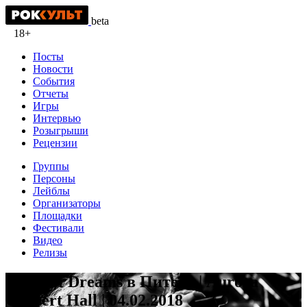
beta
18+
Посты
Новости
События
Отчеты
Игры
Интервью
Розыгрыши
Рецензии
Группы
Персоны
Лейблы
Организаторы
Площадки
Фестивали
Видео
Релизы
Diary of Dreams в Питере | Aurora
Concert Hall | 04.02.2018