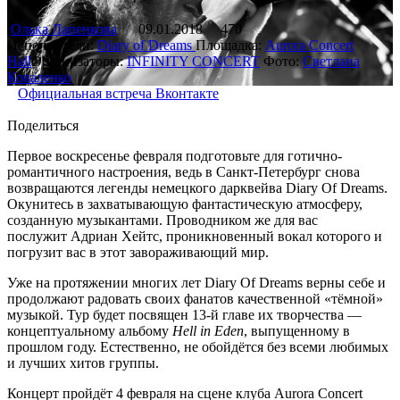
Олька Лапенкова
09.01.2018
470
Исполнители:
Diary of Dreams
Площадка:
Aurora Concert
Hall
Организаторы:
INFINITY CONCERT
Фото:
Светлана
Коваленко
Официальная встреча Вконтакте
Поделиться
Первое воскресенье февраля подготовьте для готично-
романтичного настроения, ведь в Санкт-Петербург снова
возвращаются легенды немецкого дарквейва Diary Of Dreams.
Окунитесь в захватывающую фантастическую атмосферу,
созданную музыкантами. Проводником же для вас
послужит Адриан Хейтс, проникновенный вокал которого и
погрузит вас в этот завораживающий мир.
Уже на протяжении многих лет Diary Of Dreams верны себе и
продолжают радовать своих фанатов качественной «тёмной»
музыкой. Тур будет посвящен 13-й главе их творчества —
концептуальному альбому
Hell in Eden
, выпущенному в
прошлом году. Естественно, не обойдётся без всеми любимых
и лучших хитов группы.
Концерт пройдёт 4 февраля на сцене клуба Aurora Concert