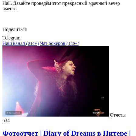
Hall. Давайте проведём этот прекрасный мрачный вечер
вместе.
Поделиться
Telegram
Наш канал
Чат рокеров
(
810+ )
(
120+ )
Отчеты
534
Фотоотчет | Diary of Dreams в Питере |