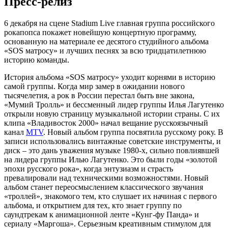
Пресс-релиз
6 декабря на сцене Stadium Live главная группа российского
рокапопса покажет новейшую концертную программу,
основанную на материале ее десятого студийного альбома
«SOS матросу» и лучших песнях за всю тридцатилетнюю
историю команды.
История альбома «SOS матросу» уходит корнями в историю
самой группы. Когда мир замер в ожидании нового
тысячелетия, а рок в России перестал быть вне закона,
«Мумий Тролль» и бессменный лидер группы Илья Лагутенко
открыли новую страницу музыкальной истории страны. С их
клипа «Владивосток 2000» начал вещание русскоязычный
канал
MTV
. Новый альбом группа посвятила русскому року. В
записи использовались винтажные советские инструменты, и
диск – это дань уважения музыке 1980-х, сильно повлиявшей
на лидера группы Илью Лагутенко. Это были годы «золотой
эпохи русского рока», когда энтузиазм и страсть
превалировали над техническими возможностями. Новый
альбом станет переосмыслением классического звучания
«троллей», знакомого тем, кто слушает их начиная с первого
альбома, и открытием для тех, кто знает группу по
саундтрекам к анимационной ленте «Кунг-фу Панда» и
сериалу «Маргоша». Серьезным креативным стимулом для