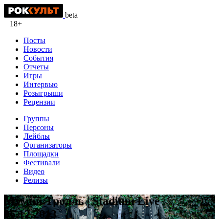
beta
18+
Посты
Новости
События
Отчеты
Игры
Интервью
Розыгрыши
Рецензии
Группы
Персоны
Лейблы
Организаторы
Площадки
Фестивали
Видео
Релизы
Мумий Тролль | Stadium Live |
06.12.2013