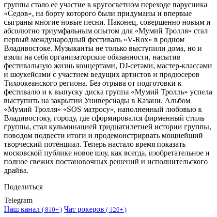
группы стало ее участие в кругосветном переходе парусника
«Седов», на борту которого были придуманы и впервые
сыграны многие новые песни. Наконец, совершенно новым и
абсолютно триумфальным опытом для «Мумий Тролля» стал
первый международный фестиваль «V-Rox» в родном
Владивостоке. Музыканты не только выступили дома, но и
взяли на себя организаторские обязанности, насытив
фестивальную жизнь концертами, DJ-сетами, мастер-классами
и шоукейсами с участием ведущих артистов и продюсеров
Тихоокеанского региона. Без отрыва от подготовки к
фестивалю и к выпуску диска группа «Мумий Тролль» успела
выступить на закрытии Универсиады в Казани. Альбом
«Мумий Тролля» «SOS матросу», наполненный любовью к
Владивостоку, городу, где сформировался фирменный стиль
группы, стал кульминацией тридцатилетней истории группы,
поводом подвести итоги и продемонстрирвать мощнейший
творческий потенциал. Теперь настало время показать
московской публике новое шоу, как всегда, изобретательное и
полное свежих постановочных решений и исполнительского
драйва.
Поделиться
Telegram
Наш канал
Чат рокеров
(
810+ )
(
120+ )