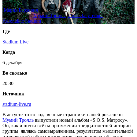
Мария Бархович
16.11.2013
723
Исполнители:
Мумий Тролль
,
Илья Лагутенко
Площадка:
Adrenaline Stadium
Где
Stadium Live
Когда
6 декабря
Во сколько
20:30
Источник
stadium-live.ru
В августе этого года вечные странники нашей рок-сцены
Мумий Тролль
выпустили новый альбом «S.O.S. Матросу».
Он, как и почти всё на протяжении тридцатилетней истории
группы, являясь самовыражением, результатом мыслительной
и творческой работы музыкантов, тем не менее, обладает