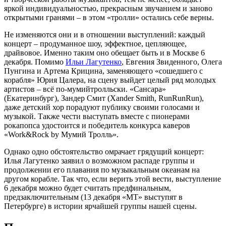
яркой индивидуальностью, прекрасным звучанием и заново
открытыми гранями – в этом «тролли» остались себе верны.
Не изменяются они и в отношении выступлений: каждый
концерт – продуманное шоу, эффектное, цепляющее,
драйвовое. Именно таким оно обещает быть и в Москве 6
декабря. Помимо
Ильи Лагутенко
, Евгения Звиденного, Олега
Пунгина и Артема Крицина, заменяющего «сошедшего с
корабля» Юрия Цалера, на сцену выйдет целый ряд молодых
артистов – всё по-мумийтролльски. «Сансара»
(Екатеринбург), Зандер Смит (Xander Smith, RunRunRun),
даже детский хор порадуют публику своими голосами и
музыкой. Также чести выступать вместе с пионерами
рокапопса удостоится и победитель конкурса каверов
«Work&Rock by Мумий Тролль».
Однако одно обстоятельство омрачает грядущий концерт:
Илья Лагутенко заявил о возможном распаде группы и
продолжении его плавания по музыкальным океанам на
другом корабле. Так что, если верить этой вести, выступление
6 декабря можно будет считать предфинальным,
предзаключительным (13 декабря «МТ» выступят в
Петербурге) в истории ярчайшей группы нашей сцены.