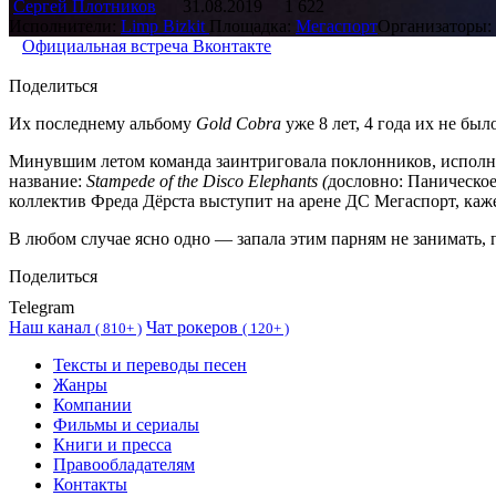
Сергей Плотников
31.08.2019
1 622
Исполнители:
Limp Bizkit
Площадка:
Мегаспорт
Организаторы:
Официальная встреча Вконтакте
Поделиться
Их последнему альбому
Gold Cobra
уже 8 лет, 4 года их не бы
Минувшим летом команда заинтриговала поклонников, исполни
название:
Stampede of the Disco Elephants (
дословно: Паническое
коллектив Фреда Дёрста выступит на арене ДС Мегаспорт, каже
В любом случае ясно одно — запала этим парням не занимать, 
Поделиться
Telegram
Наш канал
Чат рокеров
(
810+ )
(
120+ )
Тексты и переводы песен
Жанры
Компании
Фильмы и сериалы
Книги и пресса
Правообладателям
Контакты