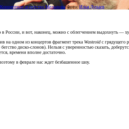
Концертное агентство Мельница
Фото:
Илья Дунаев
ло в России, и вот, наконец, можно с облегчением выдохнуть — 
в на одном из концертов фрагмент трека
Wasteoid
с грядущего 
 бегство диско-слонов). Нельзя с уверенностью сказать, доберут
тся, времени вполне достаточно.
поэтому в феврале нас ждет безбашенное шоу.