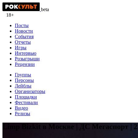
beta
18+
Посты
Новости
События
Отчеты
Игры
Интервью
Розыгрыши
Рецензии
Группы
Персоны
Лейблы
Организаторы
Площадки
Фестивали
Видео
Релизы
Limp Bizkit в Москве | ДС Мегаспорт | 2