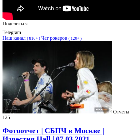
Поделиться
Telegram
Наш канал
Чат рокеров
(
810+ )
(
120+ )
Отчеты
125
Фотоотчет | СБПЧ в Москве |
Известия Hall | 07.03.2021