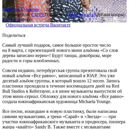
Валерия Сушкова
20.02.2021
191
Исполнители:
СБПЧ
Площадка:
Известия холл
Организаторы:
Pop Farm
Фото:
Официальная встреча Вконтакте
Поделиться
Самый лучший подарок, самое большое простое число
на 8 марта, с презентацией нового мини альбома «Со слов
дерева записано верно»! Будут танцы, дикобразы, море
радости и горы влюбленных.
Совсем недавно, петербургская группа презентовала свой
новый альбом «Все равно», записанный в ЮАР. Это уже
десятый альбом группы, в который вошло 12 песен. Запись
пластинки проходила в течение восемнадцати дней на Red
Bull Studios в Кейптауне, а в июне музыканты выпустили об
этом мини-сериал. Обложку для нового альбома «Все равно»
создала южноафриканская художница Michaela Younge.
Все песни, вошедшие в новую пластинку, были написаны
самими музыкантами, а треки «Сарай» и «Звезда» — при
участии южноафриканского музыканта и продюсера, пионера
жанра «квайто» Sandy B. Также вместе с музыкантами