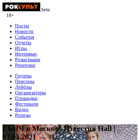
beta
18+
Посты
Новости
События
Отчеты
Игры
Интервью
Розыгрыши
Рецензии
Группы
Персоны
Лейблы
Организаторы
Площадки
Фестивали
Видео
Релизы
СБПЧ в Москве | Известия Hall |
07.03.2021