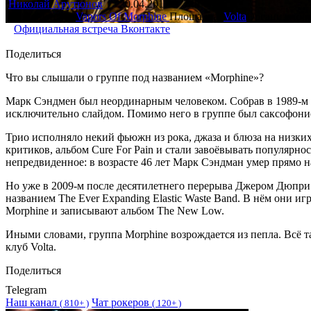
Николай Арутюнов
20.04.2017
748
Исполнители:
Vapors Of Morphine
Площадка:
Volta
Организатор
Официальная встреча Вконтакте
Поделиться
Что вы слышали о группе под названием «Morphine»?
Марк Сэндмен был неординарным человеком. Собрав в 1989-м год
исключительно слайдом. Помимо него в группе был саксофони
Трио исполняло некий фьюжн из рока, джаза и блюза на низки
критиков, альбом Cure For Pain и стали завоёвывать популярн
непредвиденное: в возрасте 46 лет Марк Сэндман умер прямо на
Но уже в 2009-м после десятилетнего перерыва Джером Дюпр
названием The Ever Expanding Elastic Waste Band. В нём они и
Morphine и записывают альбом The New Low.
Иными словами, группа Morphine возрождается из пепла. Всё та
клуб Volta.
Поделиться
Telegram
Наш канал
Чат рокеров
(
810+ )
(
120+ )