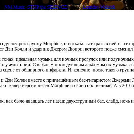
ы:
NM Music
,
STOP the SILENCE!
Фото:
Leandro Walicek
у лоу-рок группу Morphine, он отказался играть в ней на гитар
ст Дэн Колли и ударник Джером Дюпри, которого позже сменил
х тонах, идеальная музыка для ночных прогулок или полуночны
ость у аудитории. С каждым последующим альбомом их музыка ст
 сцене от обширного инфаркта. И, конечно, после такого группа
и и Дэн Колли вместе с приглашённым бас-гитаристом Джереми
грают кавер-версии песен Morphine и свои собственные. А в 2016
к, как было двадцать лет назад: двухструнный бас, слайд, ночь