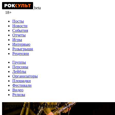
beta
18+
Посты
Новости
События
Отчеты
Игры
Интервью
Розыгрыши
Рецензии
Группы
Персоны
Лейблы
Организаторы
Площадки
Фестивали
Видео
Релизы
Vapors Of Morphine в Москве | Volta | 15