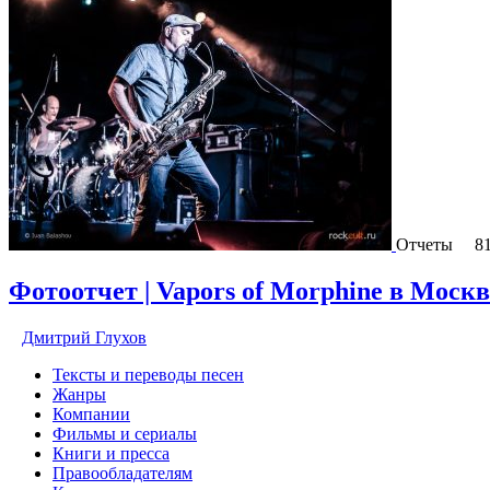
Отчеты
8
Фотоотчет | Vapors of Morphine в Москве 
Дмитрий Глухов
Тексты и переводы песен
Жанры
Компании
Фильмы и сериалы
Книги и пресса
Правообладателям