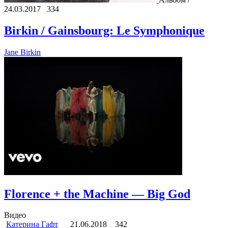
24.03.2017
334
Birkin / Gainsbourg: Le Symphonique
Jane Birkin
Florence + the Machine — Big God
Видео
Катерина Гафт
21.06.2018
342