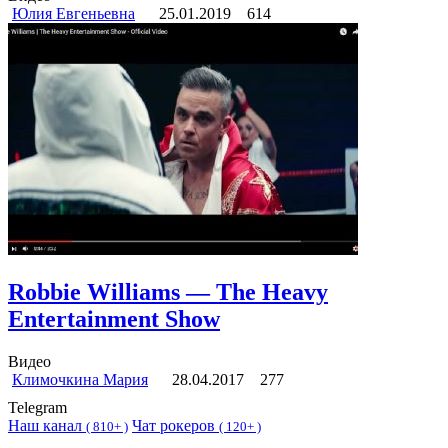
Юлия Евгеньевна
25.01.2019
614
Robbie Williams — The Heavy
Entertainment Show
Видео
Климочкина Мария
28.04.2017
277
Telegram
Наш канал
Чат рокеров
(
810+ )
(
120+ )