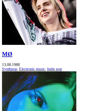
MØ
13.08.1988
Synthpop
,
Electronic music
,
Indie pop