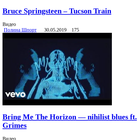
Bruce Springsteen – Tucson Train
Видео
Полина Шпорт
30.05.2019
175
Bring Me The Horizon — nihilist blues ft.
Grimes
Видео