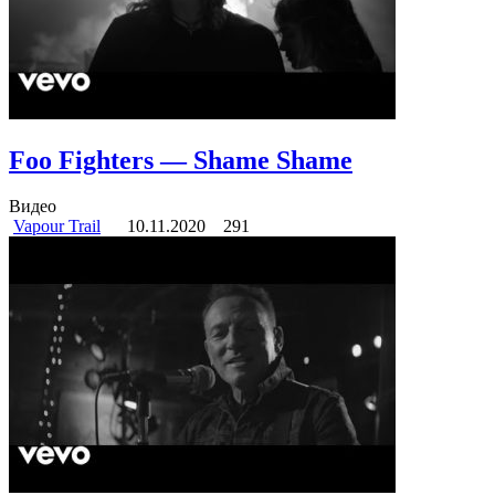
Foo Fighters — Shame Shame
Видео
Vapour Trail
10.11.2020
291