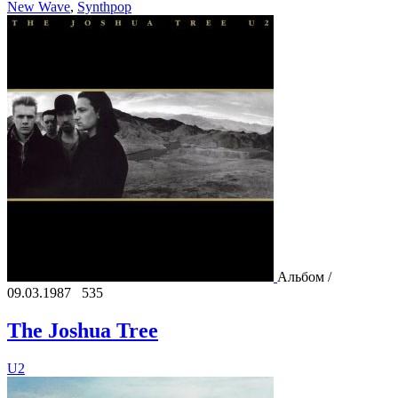
New Wave
,
Synthpop
Альбом /
09.03.1987
535
The Joshua Tree
U2