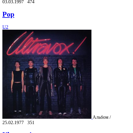
03.03.1997
474
Pop
U2
Альбом /
25.02.1977
351