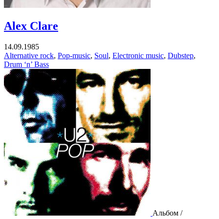
Alex Clare
14.09.1985
Alternative rock
,
Pop-music
,
Soul
,
Electronic music
,
Dubstep
,
Drum ‘n’ Bass
Альбом /