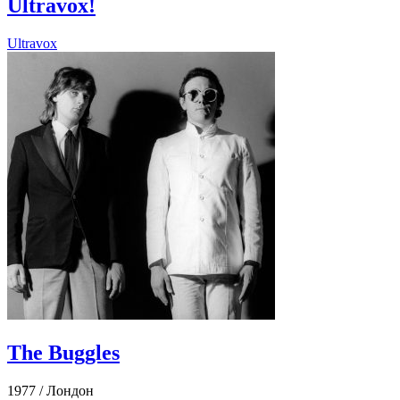
Ultravox!
Ultravox
The Buggles
1977 /
Лондон