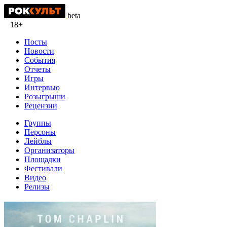
beta
18+
Посты
Новости
События
Отчеты
Игры
Интервью
Розыгрыши
Рецензии
Группы
Персоны
Лейблы
Организаторы
Площадки
Фестивали
Видео
Релизы