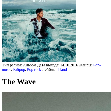
Тип релиза:
Альбом
Дата выхода:
14.10.2016
Жанры:
Pop-
music
,
Britpop
,
Pop rock
Лейблы:
Island
The Wave