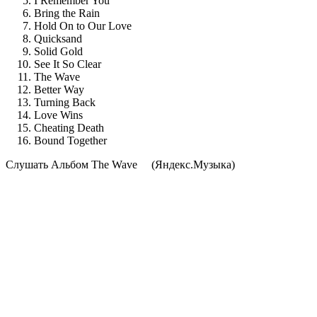
I Remember You
Bring the Rain
Hold On to Our Love
Quicksand
Solid Gold
See It So Clear
The Wave
Better Way
Turning Back
Love Wins
Cheating Death
Bound Together
Cлушать Альбом The Wave
(Яндекс.Музыка)