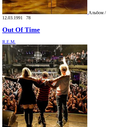
Альбом /
12.03.1991
78
Out Of Time
R.E.M.