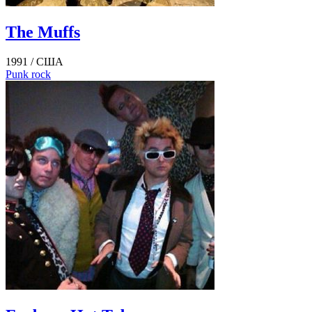
The Muffs
1991 /
США
Punk rock