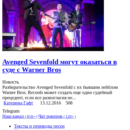
Avenged Sevenfold могут оказаться в
суде с Warner Bros
Новость
Разбирательство Avenged Sevenfold с их бывшим лейблом
Warner Bros. Records может создать еще один судебный
прецедент, если все разногласия не...
Катерина Гафт
13.12.2016
508
Telegram
Наш канал
Чат рокеров
(
810+ )
(
120+ )
Тексты и переводы песен