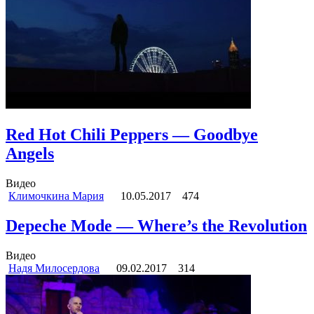
Red Hot Chili Peppers — Goodbye
Angels
Видео
Климочкина Мария
10.05.2017
474
Depeche Mode — Where’s the Revolution
Видео
Надя Милосердова
09.02.2017
314