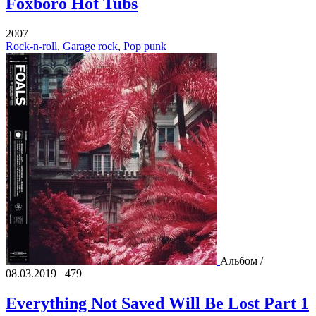
Foxboro Hot Tubs
2007
Rock-n-roll
,
Garage rock
,
Pop punk
Альбом /
08.03.2019
479
Everything Not Saved Will Be Lost Part 1