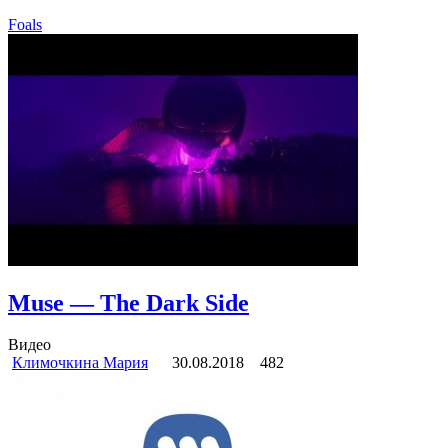
Foals
Muse — The Dark Side
Видео
Климочкина Мария
30.08.2018
482