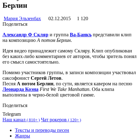
Берлин
Мария Эльзенбах
02.12.2015
1 120
Поделиться
Александр Ф Скляр
и группа
Ва-Банкъ
представили клип
на композицию
А потом Берлин
.
Идея видео принадлежит самому Скляру. Клип опубликован
без каких-либо комментариев от авторов, чтобы зритель понял
его смысл самостоятельно.
Помимо участников группы, в записи композиции участвовал
саксофонист
Сергей Летов
.
Песня
А потом Берлин
, по сути, является кавером на песню
Леонарда Коэна
First We Take Manhattan
. Оба клипа
выполнены в черно-белой цветовой гамме.
Поделиться
Telegram
Наш канал
Чат рокеров
(
810+ )
(
120+ )
Тексты и переводы песен
Жанры