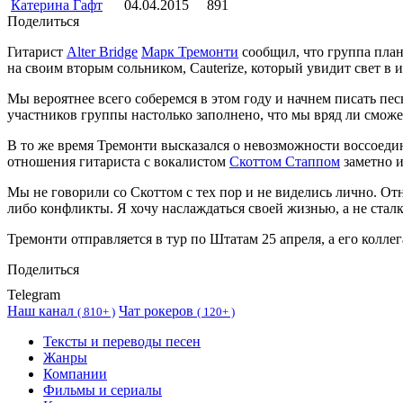
Катерина Гафт
04.04.2015
891
Поделиться
Гитарист
Alter Bridge
Марк Тремонти
сообщил, что группа план
на своим вторым сольником, Cauterize, который увидит свет в и
Мы вероятнее всего соберемся в этом году и начнем писать песн
участников группы настолько заполнено, что мы вряд ли смож
В то же время Тремонти высказался о невозможности воссоед
отношения гитариста с вокалистом
Скоттом Стаппом
заметно и
Мы не говорили со Скоттом с тех пор и не виделись лично. Отн
либо конфликты. Я хочу наслаждаться своей жизнью, а не стал
Тремонти отправляется в тур по Штатам 25 апреля, а его коллега
Поделиться
Telegram
Наш канал
Чат рокеров
(
810+ )
(
120+ )
Тексты и переводы песен
Жанры
Компании
Фильмы и сериалы