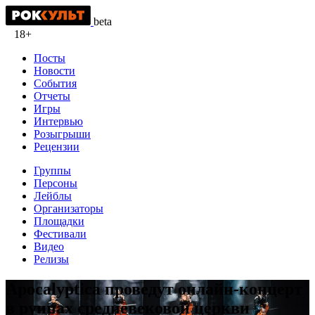
beta
18+
Посты
Новости
События
Отчеты
Игры
Интервью
Розыгрыши
Рецензии
Группы
Персоны
Лейблы
Организаторы
Площадки
Фестивали
Видео
Релизы
Apocalyptica проведут онлайн-концерт
в руинах средневековой церкви