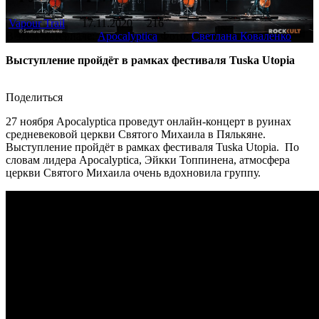
Vapour Trail
17.11.2020
216
В этом материале:
Apocalyptica
Фото:
Светлана Коваленко
Выступление пройдёт в рамках фестиваля Tuska Utopia
Поделиться
27 ноября Apocalyptica проведут онлайн-концерт в руинах
средневековой церкви Святого Михаила в Пялькяне.
Выступление пройдёт в рамках фестиваля Tuska Utopia. По
словам лидера Apocalyptica, Эйкки Топпинена, атмосфера
церкви Святого Михаила очень вдохновила группу.