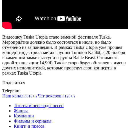
Видеошоу Tuska Utopia стало заменой фестиваля Tuska.
Мероприятие должно было состояться в июле, но было
отменено из-за пандемии. В рамках Tuska Utopia уже прошёл
концерт индастриал-метал группы Turmion Kätilöt, а 20 ноября
в каменном замке выступит группа Battle Beast. Стоимость
одной трансляции 14,90€. Также скоро будут объявлены имена
других исполнителей, которые проведут свои концерты в
рамках Tuska Utopia.
Поделиться
Telegram
Наш канал
Чат рокеров
(
810+ )
(
120+ )
Тексты и переводы песен
Жанры
Компании
Фильмы и сериалы
Книги и пресса