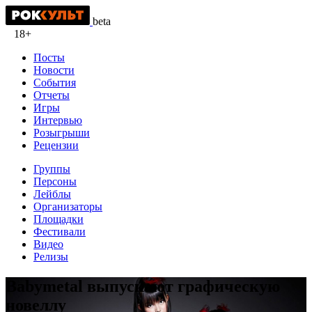
beta
18+
Посты
Новости
События
Отчеты
Игры
Интервью
Розыгрыши
Рецензии
Группы
Персоны
Лейблы
Организаторы
Площадки
Фестивали
Видео
Релизы
Babymetal выпускают графическую
новеллу