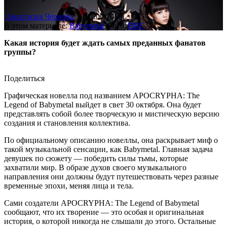
Анастасия Чернова
27.09.2018
975
В этом материале:
Babymetal
Фото:
BBC
Какая история будет ждать самых преданных фанатов
группы?
Поделиться
Графическая новелла под названием APOCRYPHA: The
Legend of Babymetal выйдет в свет 30 октября. Она будет
представлять собой более творческую и мистическую версию
создания и становления коллектива.
По официальному описанию новеллы, она раскрывает миф о
такой музыкальной сенсации, как Babymetal. Главная задача
девушек по сюжету — победить силы тьмы, которые
захватили мир. В образе духов своего музыкального
направления они должны будут путешествовать через разные
временные эпохи, меняя лица и тела.
Сами создатели APOCRYPHA: The Legend of Babymetal
сообщают, что их творение — это особая и оригинальная
история, о которой никогда не слышали до этого. Остальные