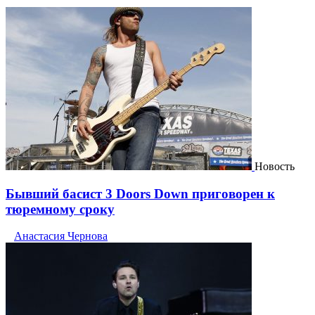
Новость
Бывший басист 3 Doors Down приговорен к
тюремному сроку
Анастасия Чернова