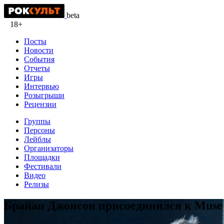
beta
18+
Посты
Новости
События
Отчеты
Игры
Интервью
Розыгрыши
Рецензии
Группы
Персоны
Лейблы
Организаторы
Площадки
Фестивали
Видео
Релизы
Брайан Джонсон присоединился к Muse 