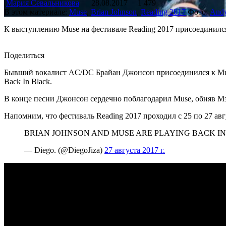
Мария Севальникова
28.08.2017
1 479
В этом материале:
Muse
,
Brian Johnson
,
Reading 2017
Фото:
And
К выступлению Muse на фестивале Reading 2017 присоединилс
Поделиться
Бывший вокалист AC/DC Брайан Джонсон присоединился к Mus
Back In Black.
В конце песни Джонсон сердечно поблагодарил Muse, обняв Мэ
Напомним, что фестиваль Reading 2017 проходил с 25 по 27 авг
BRIAN JOHNSON AND MUSE ARE PLAYING BACK I
— Diego. (@DiegoJiza)
27 августа 2017 г.