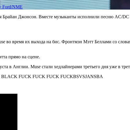
y Ford/NME
я Брайан Джонсон. Вместе музыканты исполнили песню AC/DC B
e во время их выхода на бис. Фронтмэн Мэтт Беллами со слов
тта прямо на сцене.
уста в Англии. Muse стали хедлайнерами третьего дня уже в трет
N BLACK FUCK FUCK FUCK FUCKBSVSJANSBA