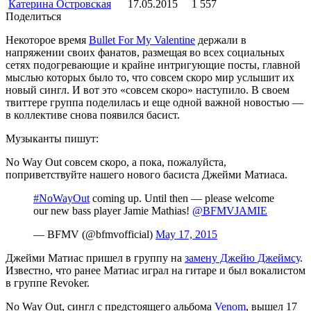
Катерина Островская
17.05.2015
1 557
Поделиться
Некоторое время
Bullet For My Valentine
держали в
напряжении своих фанатов, размещая во всех социальных
сетях подогревающие и крайне интригующие посты, главной
мыслью которых было то, что совсем скоро мир услышит их
новый сингл. И вот это «совсем скоро» наступило. В своем
твиттере группа поделилась и еще одной важной новостью —
в коллективе снова появился басист.
Музыканты пишут:
No Way Out совсем скоро, а пока, пожалуйста,
поприветствуйте нашего нового басиста Джейми Матиаса.
#NoWayOut
coming up. Until then — please welcome
our new bass player Jamie Mathias!
@BFMVJAMIE
— BFMV (@bfmvofficial)
May 17, 2015
Джейми Матиас пришел в группу на
замену Джейю Джеймсу
.
Известно, что ранее Матиас играл на гитаре и был вокалистом
в группе Revoker.
No Way Out, сингл с предстоящего альбома
Venom
, вышел 17