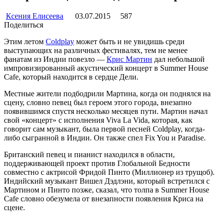
Ксения Елисеева
03.07.2015
587
Поделиться
Этим летом
Coldplay
может быть и не увидишь среди
выступающих на различных фестивалях, тем не менее
фанатам из Индии повезло —
Крис Мартин
дал небольшой
импровизированный акустический концерт в Summer House
Cafe, который находится в сердце Дели.
Местные жители подбодрили Мартина, когда он поднялся на
сцену, словно певец был героем этого города, внезапно
появившимся спустя несколько месяцев пути. Мартин начал
свой «концерт» с исполнения Viva La Vida, которая, как
говорит сам музыкант, была первой песней Coldplay, когда-
либо сыгранной в Индии. Он также спел Fix You и Paradise.
Британский певец и пианист находился в области,
поддерживающей проект против Глобальной Бедности
совместно с актрисой Фридой Пинто (Миллионер из трущоб).
Индийский музыкант Вишел Дэдлэни, который встретился с
Мартином и Пинто позже, сказал, что толпа в Summer House
Cafe словно обезумела от внезапности появления Криса на
сцене.