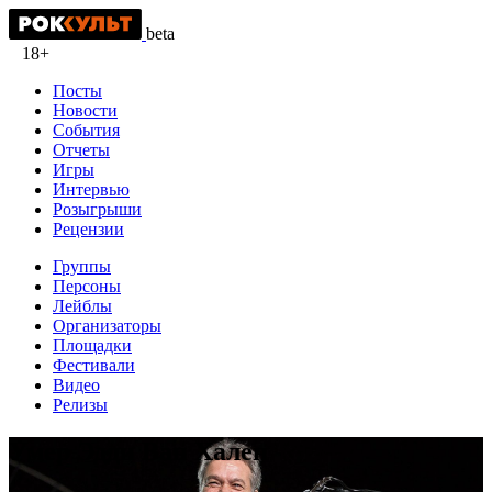
beta
18+
Посты
Новости
События
Отчеты
Игры
Интервью
Розыгрыши
Рецензии
Группы
Персоны
Лейблы
Организаторы
Площадки
Фестивали
Видео
Релизы
Умер Эдди Ван Хален