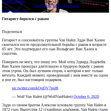
Vlad Kalinkin
06.10.2020
3 769
В этом материале:
Van Halen
,
Eddie Van Halen
Фото:
survivornet.com
Гитарист боролся с раком
Поделиться
Гитарист и сооснователь группы Van Halen Эдди Ван Хален
скончался после продолжительной борьбы с раком в возрасте
65 лет. Это подтвердил его сын Вольфганг Ван Хален в
соцсетях.
Поверить не могу, что пишу это. Мой отец Эдвард Лодевейк
Ван Хален проиграл длительную и трудную борьбу с раком
этим утром. Он был лучшим отцом, о котором я мог только
мечтать. Каждый момент, проведенный с ним вместе на сцене
и вне ее, был настоящим подарком.
pic.twitter.com/kQqDV7pulR
— Wolf Van Halen (@WolfVanHalen)
October 6, 2020
Эдди со своим братом Алексом основали группу Van Halen в
1972 году. Выпустив 12 студийных альбомов, Van Halen стали