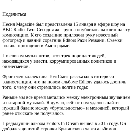
Поделиться
Песня Magazine был представлена 15 января в эфире шоу на
BBC Radio Two. Сегодня же группа опубликовала клип на эту
композицию. К его созданию приложил руку известный
фотограф и давний соратник Editors Рахи Резвани. Съемки
ролика проходили в Амстердаме.
По словам музыкантов, этот трек порицает людей,
находящихся у власти, коррумпированных политиков и
бизнесменов.
Фронтмен коллектива Том Смит рассказал в интервью
радиостанции, что на новом альбоме Editors удалось достичь
того, к чему они стремились долгие годы:
Раньше мы все время метались между электронным звучанием
и гитарной музыкой. Я думаю, сейчас нам удалось найти
нужный баланс между «брутальностью» и мелодией, который
ранее отыскать не получалось
Предыдущий альбом Editors In Dream вышел в 2015 году. Он
добрался до пятой строчки Британского чарта альбомов.