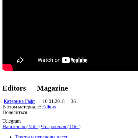
Editors — Magazine
Катерина Гафт
16.01.2018
361
В этом материале:
Editors
Поделиться
Telegram
Наш канал
Чат рокеров
(
810+ )
(
120+ )
Тексты и переводы песен