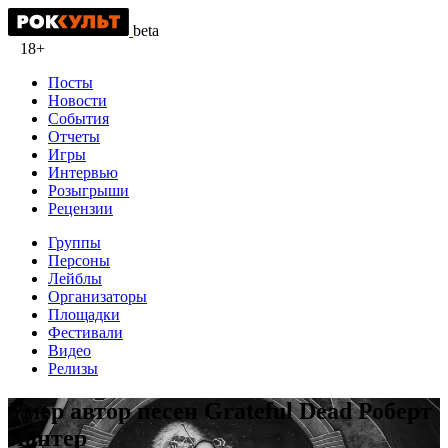
beta
18+
Посты
Новости
События
Отчеты
Игры
Интервью
Розыгрыши
Рецензии
Группы
Персоны
Лейблы
Организаторы
Площадки
Фестивали
Видео
Релизы
Умер автор песен Grateful Dead Роберт
Хантер