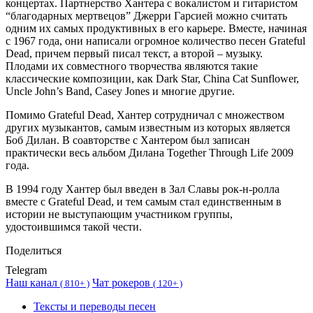
концертах. Партнерство Хантера с вокалистом и гитаристом
“благодарных мертвецов” Джерри Гарсией можно считать
одним их самых продуктивных в его карьере. Вместе, начиная
с 1967 года, они написали огромное количество песен Grateful
Dead, причем первый писал текст, а второй – музыку.
Плодами их совместного творчества являются такие
классические композиции, как Dark Star, China Cat Sunflower,
Uncle John’s Band, Casey Jones и многие другие.
Помимо Grateful Dead, Хантер сотрудничал с множеством
других музыкантов, самым известным из которых является
Боб Дилан. В соавторстве с Хантером был записан
практически весь альбом Дилана Together Through Life 2009
года.
В 1994 году Хантер был введен в Зал Славы рок-н-ролла
вместе с Grateful Dead, и тем самым стал единственным в
истории не выступающим участником группы,
удостоившимся такой чести.
Поделиться
Telegram
Наш канал
Чат рокеров
(
810+ )
(
120+ )
Тексты и переводы песен