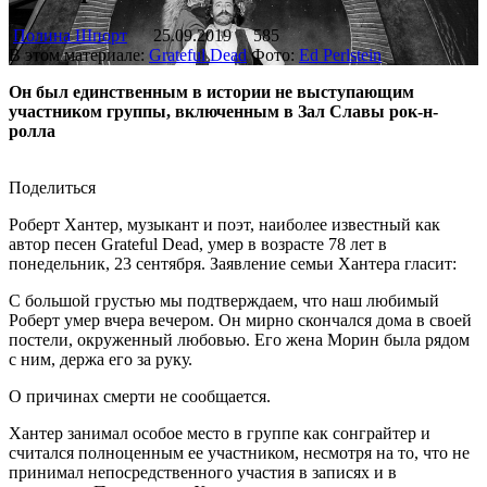
Полина Шпорт
25.09.2019
585
В этом материале:
Grateful Dead
Фото:
Ed Perlstein
Он был единственным в истории не выступающим
участником группы, включенным в Зал Славы рок-н-
ролла
Поделиться
Роберт Хантер, музыкант и поэт, наиболее известный как
автор песен Grateful Dead, умер в возрасте 78 лет в
понедельник, 23 сентября. Заявление семьи Хантера гласит:
С большой грустью мы подтверждаем, что наш любимый
Роберт умер вчера вечером. Он мирно скончался дома в своей
постели, окруженный любовью. Его жена Морин была рядом
с ним, держа его за руку.
О причинах смерти не сообщается.
Хантер занимал особое место в группе как сонграйтер и
считался полноценным ее участником, несмотря на то, что не
принимал непосредственного участия в записях и в