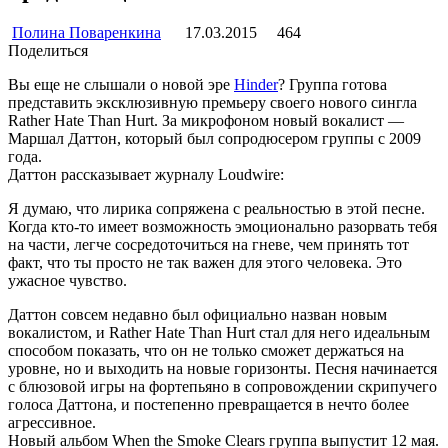
Полина Поваренкина
17.03.2015
464
Поделиться
Вы еще не слышали о новой эре
Hinder
? Группа готова
представить эксклюзивную премьеру своего нового сингла
Rather Hate Than Hurt. За микрофоном новый вокалист —
Маршал Даттон, который был сопродюсером группы с 2009
года.
Даттон рассказывает журналу Loudwire:
Я думаю, что лирика сопряжена с реальностью в этой песне.
Когда кто-то имеет возможность эмоционально разорвать тебя
на части, легче сосредоточиться на гневе, чем принять тот
факт, что ты просто не так важен для этого человека. Это
ужасное чувство.
Даттон совсем недавно был официально назван новым
вокалистом, и Rather Hate Than Hurt стал для него идеальным
способом показать, что он не только сможет держаться на
уровне, но и выходить на новые горизонты. Песня начинается
с блюзовой игры на фортепьяно в сопровождении скрипучего
голоса Даттона, и постепенно превращается в нечто более
агрессивное.
Новый альбом When the Smoke Clears группа выпустит 12 мая.