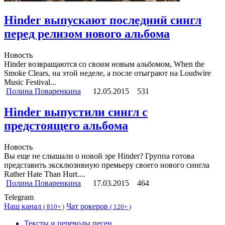
Hinder выпускают последний сингл
перед релизом нового альбома
Новость
Hinder возвращаются со своим новым альбомом, When the
Smoke Clears, на этой неделе, а после отыграют на Loudwire
Music Festival...
Полина Поваренкина
12.05.2015
531
Hinder выпустили сингл с
предстоящего альбома
Новость
Вы еще не слышали о новой эре Hinder? Группа готова
представить эксклюзивную премьеру своего нового сингла
Rather Hate Than Hurt....
Полина Поваренкина
17.03.2015
464
Telegram
Наш канал
Чат рокеров
(
810+ )
(
120+ )
Тексты и переводы песен