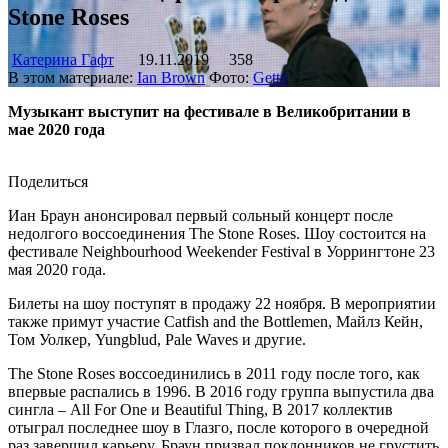
Stone Roses
Катерина Гафт
19.11.2019
358
В этом материале:
Ian Brown
Фото:
Getty
Музыкант выступит на фестивале в Великобритании в
мае 2020 года
Поделиться
Иан Браун анонсировал первый сольный концерт после
недолгого воссоединения The Stone Roses. Шоу состоится на
фестивале Neighbourhood Weekender Festival в Уоррингтоне 23
мая 2020 года.
Билеты на шоу поступят в продажу 22 ноября. В мероприятии
также примут участие Catfish and the Bottlemen, Майлз Кейн,
Том Уолкер, Yungblud, Pale Waves и другие.
The Stone Roses воссоединились в 2011 году после того, как
впервые распались в 1996. В 2016 году группа выпустила два
сингла – All For One и Beautiful Thing, В 2017 коллектив
отыграл последнее шоу в Глазго, после которого в очередной
раз завершил карьеру. Браун призвал поклонников не грустить