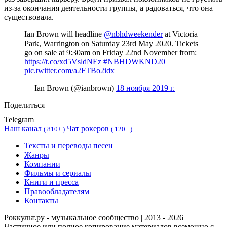
из-за окончания деятельности группы, а радоваться, что она
существовала.
Ian Brown will headline
@nbhdweekender
at Victoria
Park, Warrington on Saturday 23rd May 2020. Tickets
go on sale at 9:30am on Friday 22nd November from:
https://t.co/xd5VsldNEz
#NBHDWKND20
pic.twitter.com/a2FTBo2idx
— Ian Brown (@ianbrown)
18 ноября 2019 г.
Поделиться
Telegram
Наш канал
Чат рокеров
(
810+ )
(
120+ )
Тексты и переводы песен
Жанры
Компании
Фильмы и сериалы
Книги и пресса
Правообладателям
Контакты
Роккульт.ру - музыкальное сообщество | 2013 - 2026
Частичное или полное копирование материалов возможно с