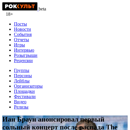
beta
18+
Посты
Новости
События
Отчеты
Игры
Интервью
Розыгрыши
Рецензии
Группы
Персоны
Лейблы
Организаторы
Площадки
Фестивали
Видео
Релизы
Иан Браун анонсировал первый
сольный концерт после распада The