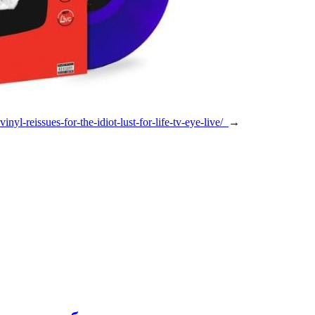
yl-reissues-for-the-idiot-lust-for-life-tv-eye-live/
→