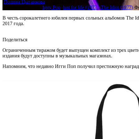
Полина Цыганкова
28.04.2017
609
В этом материале:
Iggy Pop
,
lust for life (1977)
,
The Idiot (1977)
Ф
В честь сорокалетнего юбилея первых сольных альбомов The Id
2017 года.
Поделиться
Ограниченным тиражом будет выпущен комплект из трех цветн
издания будут доступны в музыкальных магазинах.
Напомним, что недавно Игги Поп получил престижную наград