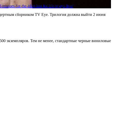
issues-for-the-idiot-lust-for-life-tv-eye-live/
концертным сборником TV Eye. Трилогия должна выйти 2 июня
00 экземпляров. Тем не менее, стандартные черные виниловые