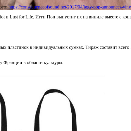
ото:
https://consequenceofsound.net/2017/04/iggy-pop-announces-vinyl-re
iot и Lust for Life, Игги Поп выпустит их на виниле вместе с 
ых пластинок в индивидуальных сумках. Тираж составит всего 5
у Франции в области культуры.