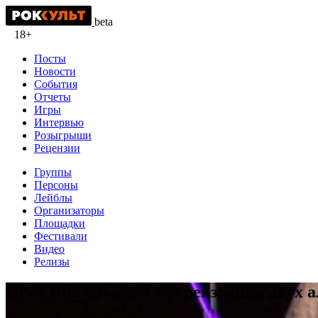
beta
18+
Посты
Новости
События
Отчеты
Игры
Интервью
Розыгрыши
Рецензии
Группы
Персоны
Лейблы
Организаторы
Площадки
Фестивали
Видео
Релизы
Игги Поп объявил о переиздании двух 