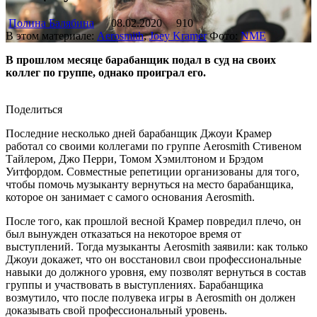
Полина Балябина
08.02.2020
910
В этом материале:
Aerosmith
,
Joey Kramer
Фото:
NME
В прошлом месяце барабанщик подал в суд на своих
коллег по группе, однако проиграл его.
Поделиться
Последние несколько дней барабанщик Джоуи Крамер
работал со своими коллегами по группе Aerosmith Стивеном
Тайлером, Джо Перри, Томом Хэмилтоном и Брэдом
Уитфордом. Совместные репетиции организованы для того,
чтобы помочь музыканту вернуться на место барабанщика,
которое он занимает с самого основания Aerosmith.
После того, как прошлой весной Крамер повредил плечо, он
был вынужден отказаться на некоторое время от
выступлений. Тогда музыканты Aerosmith заявили: как только
Джоуи докажет, что он восстановил свои профессиональные
навыки до должного уровня, ему позволят вернуться в состав
группы и участвовать в выступлениях. Барабанщика
возмутило, что после полувека игры в Aerosmith он должен
доказывать свой профессиональный уровень.