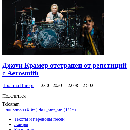
Джоуи Крамер отстранен от репетиций
с Aerosmith
Полина Шпорт
23.01.2020
22:08
2 502
Поделиться
Telegram
Наш канал
Чат рокеров
(
810+ )
(
120+ )
Тексты и переводы песен
Жанры
Компании