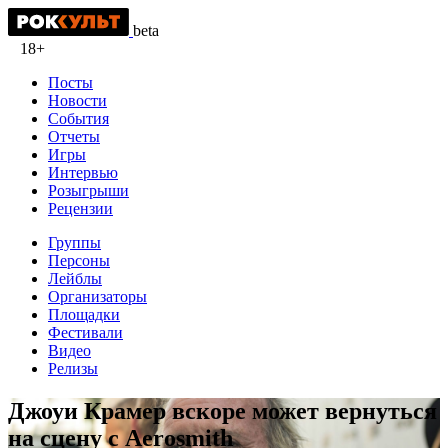
beta
18+
Посты
Новости
События
Отчеты
Игры
Интервью
Розыгрыши
Рецензии
Группы
Персоны
Лейблы
Организаторы
Площадки
Фестивали
Видео
Релизы
Джоуи Крамер вскоре может вернуться
на сцену с Aerosmith