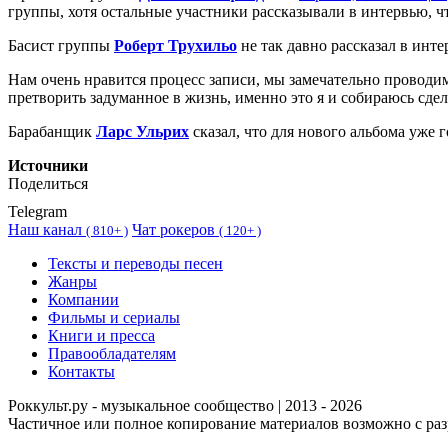
группы, хотя остальные участники рассказывали в интервью, ч
Басист группы
Роберт Трухильо
не так давно рассказал в инт
Нам очень нравится процесс записи, мы замечательно проводим
претворить задуманное в жизнь, именно это я и собираюсь сдел
Барабанщик
Ларс Ульрих
сказал, что для нового альбома уже 
Источники
Поделиться
Telegram
Наш канал
Чат рокеров
(
810+ )
(
120+ )
Тексты и переводы песен
Жанры
Компании
Фильмы и сериалы
Книги и пресса
Правообладателям
Контакты
Роккульт.ру - музыкальное сообщество | 2013 - 2026
Частичное или полное копирование материалов возможно с ра