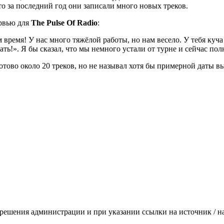
то за последний год они записали много новых треков.
ервью для
The Pulse Of Radio
:
 время! У нас много тяжёлой работы, но нам весело. У тебя куч
ать!». Я бы сказал, что мы немного устали от турне и сейчас п
готово около 20 треков, но не называл хотя бы примерной даты в
зрешения администрации и при указании ссылки на источник / 