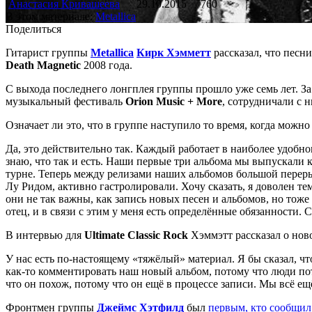
Анастасия Кривашеева
29.10.2015
760
В этом материале:
Metallica
Поделиться
Гитарист группы
Metallica
Кирк Хэмметт
рассказал, что песн
Death Magnetic
2008 года.
С выхода последнего лонгплея группы прошло уже семь лет. За 
музыкальный фестиваль
Orion Music + More
, сотрудничали с
Означает ли это, что в группе наступило то время, когда можн
Да, это действительно так. Каждый работает в наиболее удобно
знаю, что так и есть. Наши первые три альбома мы выпускали к
турне. Теперь между релизами наших альбомов большой переры
Лу Ридом, активно гастролировали. Хочу сказать, я доволен те
они не так важны, как запись новых песен и альбомов, но тоже 
отец, и в связи с этим у меня есть определённые обязанности.
В интервью для
Ultimate Classic Rock
Хэммэтт рассказал о но
У нас есть по-настоящему «тяжёлый» материал. Я бы сказал, ч
как-то комментировать наш новый альбом, потому что люди пото
что он похож, потому что он ещё в процессе записи. Мы всё ещ
Фронтмен группы
Джеймс Хэтфилд
был
первым, кто сообщил