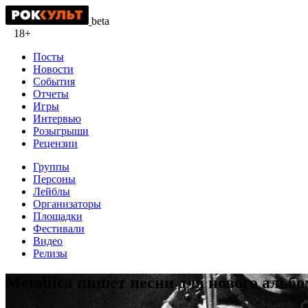
beta
18+
Посты
Новости
События
Отчеты
Игры
Интервью
Розыгрыши
Рецензии
Группы
Персоны
Лейблы
Организаторы
Площадки
Фестивали
Видео
Релизы
Metallica пишет песни для нового альбо