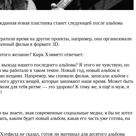
ожданная новая пластинка станет следующей после альбома
 тратили время на другие проекты, например, они организовали
венный фильм в формате 3D.
 этого желание? Кирк Хэмметт отвечает:
а выхода нашего последнего альбома? Я этого не чувствую, но
а мы работали в таком темпе. Новый год, новый альбом и
ими вещами. Например, мы снимали фильм, записали альбом с
 много других вещей, которые занимают наше время. Может быть
бном для тебя ритме — это здорово! К тому же, я ещё и муж, и
!
Но вы знаете, зная современные социальные медиа, я бы не хотел
ь, каким будет новый альбом, какая его часть уже готова, на
Хэтфилд не сказал, готов ли материал для десятого альбома