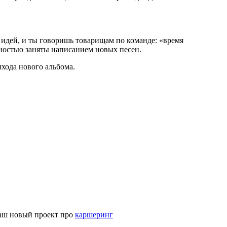
а идей, и ты говоришь товарищам по команде: «время
олностью заняты написанием новых песен.
ыхода нового альбома.
наш новый проект про
каршеринг