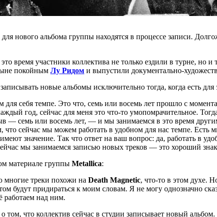
и для нового альбома группы находятся в процессе записи. Долг
это время участники коллектива не только ездили в турне, но и
 ныне покойным
Лу Ридом
и выпустили документально-художест
о записывать новые альбомы исключительно тогда, когда есть для
м для себя темпе. Это что, семь или восемь лет прошло с момент
аждый год, сейчас для меня это что-то умопомрачительное. Тогд
в — семь или восемь лет, — и мы занимаемся в это время друг
м, что сейчас мы можем работать в удобном для нас темпе. Есть
имеют значение. Так что ответ на ваш вопрос: да, работать в удо
 Сейчас мы занимаемся записью новых треков — это хороший знак
вом материале группы
Metallica
:
то многие треки похожи на
Death Magnetic
, что-то в этом духе. 
м будут придираться к моим словам. Я не могу однозначно сказат
ё работаем над ним.
о том, что коллектив сейчас в студии записывает новый альбом. 