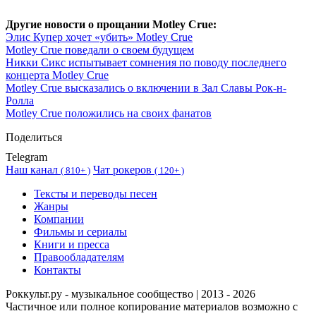
Другие новости о прощании Motley Crue:
Элис Купер хочет «убить» Motley Crue
Motley Crue поведали о своем будущем
Никки Сикс испытывает сомнения по поводу последнего
концерта Motley Crue
Motley Crue высказались о включении в Зал Славы Рок-н-
Ролла
Motley Crue положились на своих фанатов
Поделиться
Telegram
Наш канал
Чат рокеров
(
810+ )
(
120+ )
Тексты и переводы песен
Жанры
Компании
Фильмы и сериалы
Книги и пресса
Правообладателям
Контакты
Роккульт.ру - музыкальное сообщество | 2013 - 2026
Частичное или полное копирование материалов возможно с