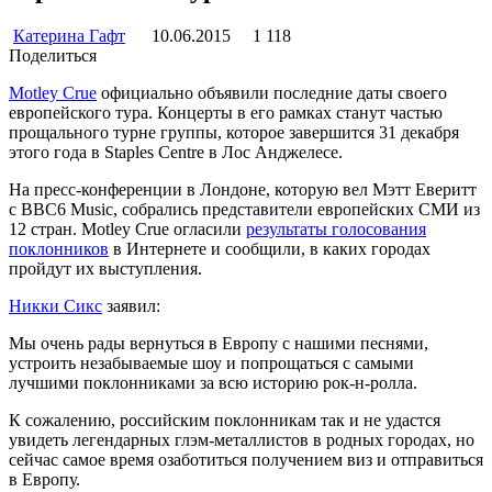
Катерина Гафт
10.06.2015
1 118
Поделиться
Motley Crue
официально объявили последние даты своего
европейского тура. Концерты в его рамках станут частью
прощального турне группы, которое завершится 31 декабря
этого года в Staples Centre в Лос Анджелесе.
На пресс-конференции в Лондоне, которую вел Мэтт Еверитт
с BBC6 Music, собрались представители европейских СМИ из
12 стран. Motley Crue огласили
результаты голосования
поклонников
в Интернете и сообщили, в каких городах
пройдут их выступления.
Никки Сикс
заявил:
Мы очень рады вернуться в Европу с нашими песнями,
устроить незабываемые шоу и попрощаться с самыми
лучшими поклонниками за всю историю рок-н-ролла.
К сожалению, российским поклонникам так и не удастся
увидеть легендарных глэм-металлистов в родных городах, но
сейчас самое время озаботиться получением виз и отправиться
в Европу.